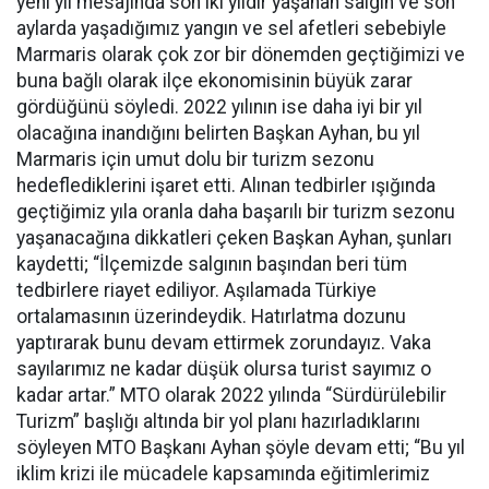
yeni yıl mesajında son iki yıldır yaşanan salgın ve son
aylarda yaşadığımız yangın ve sel afetleri sebebiyle
Marmaris olarak çok zor bir dönemden geçtiğimizi ve
buna bağlı olarak ilçe ekonomisinin büyük zarar
gördüğünü söyledi. 2022 yılının ise daha iyi bir yıl
olacağına inandığını belirten Başkan Ayhan, bu yıl
Marmaris için umut dolu bir turizm sezonu
hedeflediklerini işaret etti. Alınan tedbirler ışığında
geçtiğimiz yıla oranla daha başarılı bir turizm sezonu
yaşanacağına dikkatleri çeken Başkan Ayhan, şunları
kaydetti; “İlçemizde salgının başından beri tüm
tedbirlere riayet ediliyor. Aşılamada Türkiye
ortalamasının üzerindeydik. Hatırlatma dozunu
yaptırarak bunu devam ettirmek zorundayız. Vaka
sayılarımız ne kadar düşük olursa turist sayımız o
kadar artar.” MTO olarak 2022 yılında “Sürdürülebilir
Turizm” başlığı altında bir yol planı hazırladıklarını
söyleyen MTO Başkanı Ayhan şöyle devam etti; “Bu yıl
iklim krizi ile mücadele kapsamında eğitimlerimiz