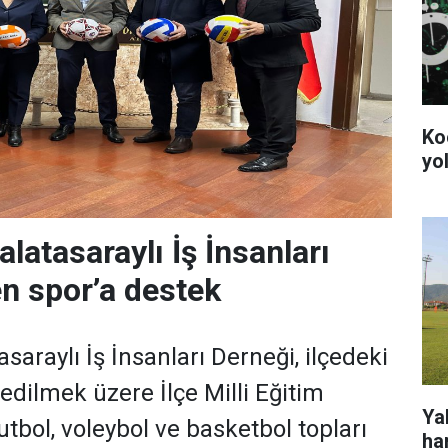
Ko
yol
latasaraylı İş İnsanları
n spor’a destek
araylı İş İnsanları Derneği, ilçedeki
edilmek üzere İlçe Milli Eğitim
Ya
tbol, voleybol ve basketbol topları
ha