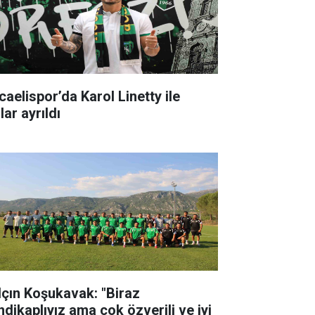
caelispor’da Karol Linetty ile
lar ayrıldı
lçın Koşukavak: "Biraz
ndikaplıyız ama çok özverili ve iyi