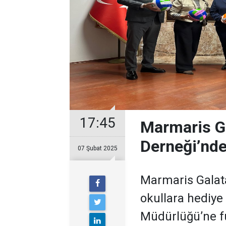
17:45
Marmaris Ga
Derneği’nde
07 Şubat 2025
Marmaris Galatas
okullara hediye 
Müdürlüğü’ne fu