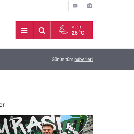
Muğla
26 °C
11:40
Muğla Valiliğinden uyarı
Günün tüm
haberleri
or