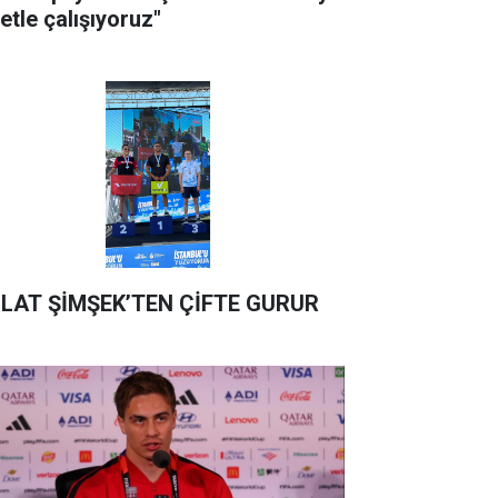
etle çalışıyoruz"
LAT ŞİMŞEK’TEN ÇİFTE GURUR