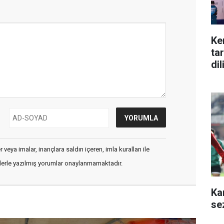
Ke
ta
di
veya imalar, inançlara saldırı içeren, imla kuralları ile
flerle yazılmış yorumlar onaylanmamaktadır.
Ka
se