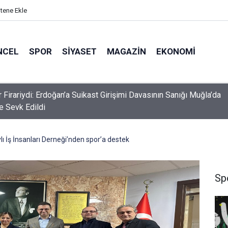
itene Ekle
NCEL
SPOR
SIYASET
MAGAZIN
EKONOMI
endromlu Milli Sporcu Münevver Yılmaz, Marmaris Kaymakamı
 Kaya’yı Ziyaret Etti
ı İş İnsanları Derneği’nden spor’a destek
Sp