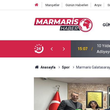
Manşetler
Günün Haberleri
Arşiv
S
GÜ
ikast Girişimi Davasının Sanığı Muğla’da
Down S
24
11:45
Nurullah
Anasayfa
Spor
Marmaris Galatasarayl