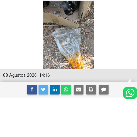
08 Ağustos 2026
14:16
Marmaris’te “müptezeller” çocuk
parklarını ve mezarlıkları mı mesken
tuttu?