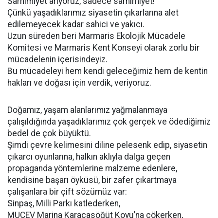
Samimiyet arıyoruz, sadece samimiyet!
Çünkü yaşadıklarımız siyasetin çıkarlarına alet
edilemeyecek kadar sahici ve yakıcı.
Uzun süreden beri Marmaris Ekolojik Mücadele
Komitesi ve Marmaris Kent Konseyi olarak zorlu bir
mücadelenin içerisindeyiz.
Bu mücadeleyi hem kendi geleceğimiz hem de kentin
hakları ve doğası için verdik, veriyoruz.
Doğamız, yaşam alanlarımız yağmalanmaya
çalışıldığında yaşadıklarımız çok gerçek ve ödediğimiz
bedel de çok büyüktü.
Şimdi çevre kelimesini diline pelesenk edip, siyasetin
çıkarcı oyunlarına, halkın aklıyla dalga geçen
propaganda yöntemlerine malzeme edenlere,
kendisine başarı öyküsü, bir zafer çıkartmaya
çalışanlara bir çift sözümüz var:
Sinpaş, Milli Parkı katlederken,
MUÇEV Marina Karacasöğüt Koyu’na çökerken,