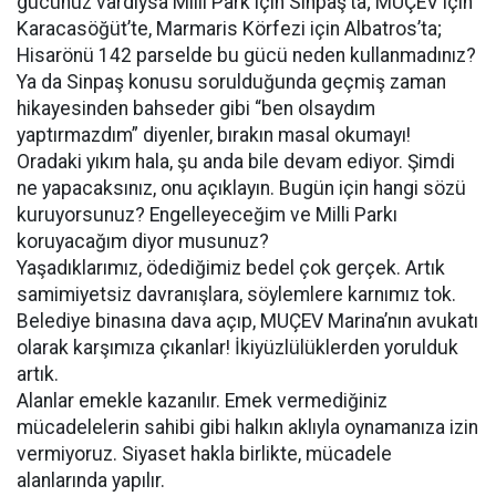
gücünüz vardıysa Milli Park için Sinpaş’ta; MUÇEV için
Karacasöğüt’te, Marmaris Körfezi için Albatros’ta;
Hisarönü 142 parselde bu gücü neden kullanmadınız?
Ya da Sinpaş konusu sorulduğunda geçmiş zaman
hikayesinden bahseder gibi “ben olsaydım
yaptırmazdım” diyenler, bırakın masal okumayı!
Oradaki yıkım hala, şu anda bile devam ediyor. Şimdi
ne yapacaksınız, onu açıklayın. Bugün için hangi sözü
kuruyorsunuz? Engelleyeceğim ve Milli Parkı
koruyacağım diyor musunuz?
Yaşadıklarımız, ödediğimiz bedel çok gerçek. Artık
samimiyetsiz davranışlara, söylemlere karnımız tok.
Belediye binasına dava açıp, MUÇEV Marina’nın avukatı
olarak karşımıza çıkanlar! İkiyüzlülüklerden yorulduk
artık.
Alanlar emekle kazanılır. Emek vermediğiniz
mücadelelerin sahibi gibi halkın aklıyla oynamanıza izin
vermiyoruz. Siyaset hakla birlikte, mücadele
alanlarında yapılır.