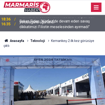
Bakan Fidan: "Körfez'de devam eden savaş
16:35
dikkatimizi Filistin meselesinden ayırmadı"
Anasayfa
Teknoloji
Kemankeş-2 ilk kez görücüye
çıktı