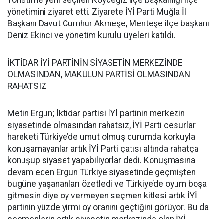
Yönetime yeni seçilen Köyceğiz ilçe başkanlığı ilçe
yönetimini ziyaret etti. Ziyarete İYİ Parti Muğla İl
Başkanı Davut Cumhur Akmeşe, Menteşe ilçe başkanı
Deniz Ekinci ve yönetim kurulu üyeleri katıldı.
İKTİDAR İYİ PARTİNİN SİYASETİN MERKEZİNDE
OLMASINDAN, MAKULUN PARTİSİ OLMASINDAN
RAHATSIZ
Metin Ergun; İktidar partisi İYİ partinin merkezin
siyasetinde olmasından rahatsız, İYİ Parti cesurlar
hareketi Türkiye’de umut olmuş durumda korkuyla
konuşamayanlar artık İYİ Parti çatısı altında rahatça
konuşup siyaset yapabiliyorlar dedi. Konuşmasına
devam eden Ergun Türkiye siyasetinde geçmişten
bugüne yaşananları özetledi ve Türkiye’de oyum boşa
gitmesin diye oy vermeyen seçmen kitlesi artık İYİ
partinin yüzde yirmi oy oranını geçtiğini görüyor. Bu da