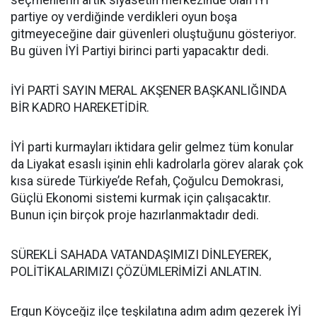
seçmenlerin artık siyasetin merkezinde olan İYİ
partiye oy verdiğinde verdikleri oyun boşa
gitmeyeceğine dair güvenleri oluştuğunu gösteriyor.
Bu güven İYİ Partiyi birinci parti yapacaktır dedi.
İYİ PARTİ SAYIN MERAL AKŞENER BAŞKANLIĞINDA
BİR KADRO HAREKETİDİR.
İYİ parti kurmayları iktidara gelir gelmez tüm konular
da Liyakat esaslı işinin ehli kadrolarla görev alarak çok
kısa sürede Türkiye’de Refah, Çoğulcu Demokrasi,
Güçlü Ekonomi sistemi kurmak için çalışacaktır.
Bunun için birçok proje hazırlanmaktadır dedi.
SÜREKLİ SAHADA VATANDAŞIMIZI DİNLEYEREK,
POLİTİKALARIMIZI ÇÖZÜMLERİMİZİ ANLATIN.
Ergun Köyceğiz ilçe teşkilatına adım adım gezerek İYİ