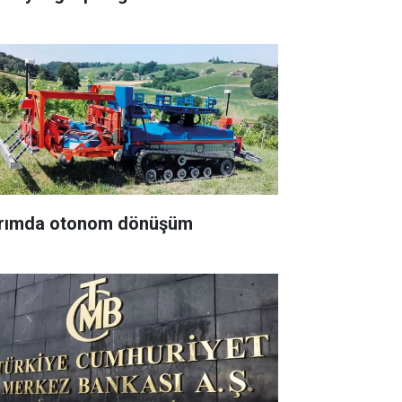
rımda otonom dönüşüm