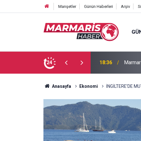
Manşetler
Günün Haberleri
Arşiv
S
GÜ
Bakan F
fa Pekpak son yolculuğuna uğurlandı
24
16:35
ayırmad
Anasayfa
Ekonomi
İNGİLTERE’DE M