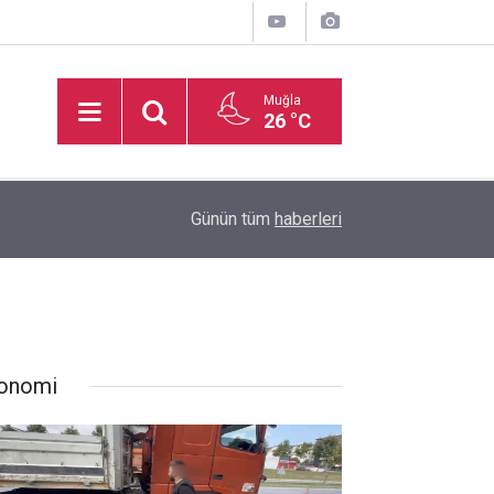
Muğla
26 °C
inden
16:32
Basketbol Süper Ligi’nde yeni sezonun fikstür k
Günün tüm
haberleri
onomi