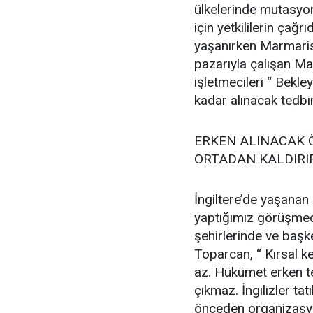
ülkelerinde mutasyonl
için yetkililerin çağ
yaşanırken Marmarisl
pazarıyla çalışan Ma
işletmecileri “ Bekl
kadar alınacak tedbir
ERKEN ALINACAK 
ORTADAN KALDIRI
İngiltere’de yaşana
yaptığımız görüşmede 
şehirlerinde ve başke
Toparcan, “ Kırsal k
az. Hükümet erken te
çıkmaz. İngilizler tat
önceden organizasyon