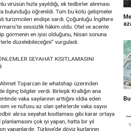
u virüsün hızla yayıldığı, ek tedbirler alınması
rıda bulunduğu öğrenildi. Tüm bu kötü gelişmeler
Merke
i turizmcileri endişe sardı. Çoğunluğu İngiltere
az
rmaris’te sessizlik hâkim oldu. Otel ve acente
eyip görmenin en iyisi olduğunu, Nisan sonuna
lerle düzelebileceğini” vurguladı.
ÖNLEMLER SEYAHAT KISITLAMASINI
R
n Ahmet Toparcan ile whatshap üzerinden
ilginç bilgiler verdi. Birleşik Krallığın ana
Bu
ntinde vaka sayılarının arttığını iddia eden
esim ve nüfusu az olan şehirlerde vaka sayısı
dbir alırsa seyahat kısıtlaması gibi karar ortaya
il planlamasını çok iyi yapan, hatta bir yıl
 yapanlardır. Türkiye’de döviz kurlarının