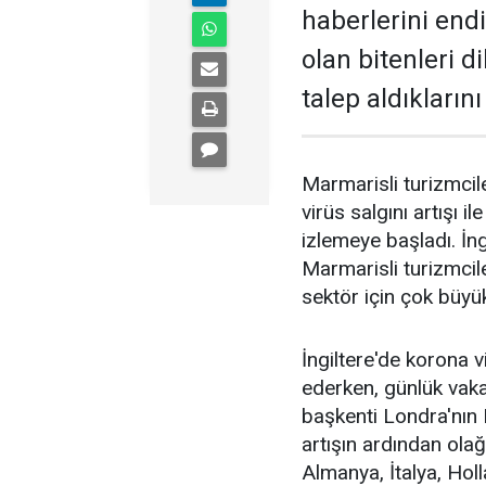
haberlerini endi
olan bitenleri d
talep aldıkların
Marmarisli turizmcil
virüs salgını artışı il
izlemeye başladı. İng
Marmarisli turizmcil
sektör için çok büyük
İngiltere'de korona
ederken, günlük vaka 
başkenti Londra'nın 
artışın ardından olağ
Almanya, İtalya, Hol