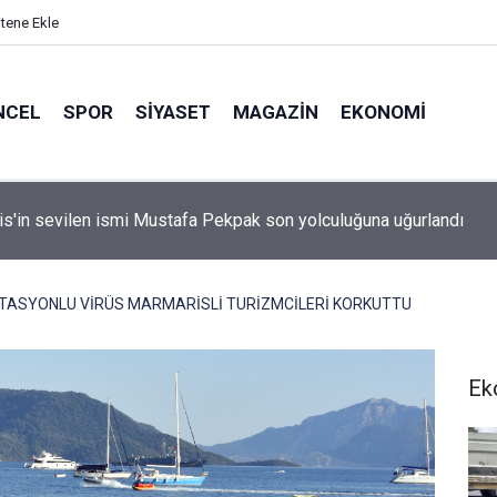
itene Ekle
NCEL
SPOR
SIYASET
MAGAZIN
EKONOMI
idan: "Körfez'de devam eden savaş dikkatimizi Filistin meseles
ı"
UTASYONLU VİRÜS MARMARİSLİ TURİZMCİLERİ KORKUTTU
Ek