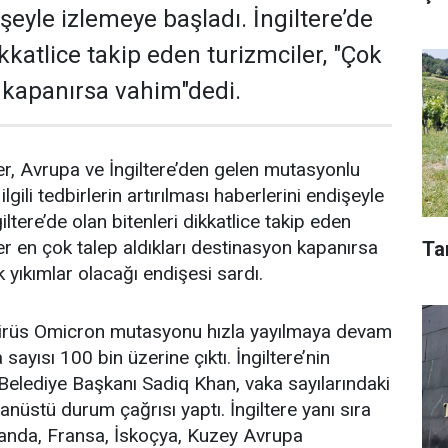
şeyle izlemeye başladı. İngiltere’de
ikkatlice takip eden turizmciler, "Çok
ı kapanırsa vahim"dedi.
er, Avrupa ve İngiltere’den gelen mutasyonlu
e ilgili tedbirlerin artırılması haberlerini endişeyle
iltere’de olan bitenleri dikkatlice takip eden
er en çok talep aldıkları destinasyon kapanırsa
Ta
 yıkımlar olacağı endişesi sardı.
 virüs Omicron mutasyonu hızla yayılmaya devam
sayısı 100 bin üzerine çıktı. İngiltere’nin
Belediye Başkanı Sadiq Khan, vaka sayılarındaki
anüstü durum çağrısı yaptı. İngiltere yanı sıra
landa, Fransa, İskoçya, Kuzey Avrupa