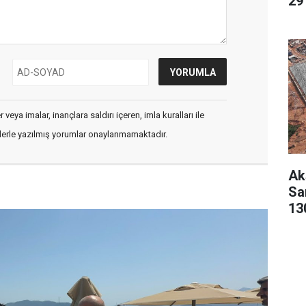
29 
veya imalar, inançlara saldırı içeren, imla kuralları ile
flerle yazılmış yorumlar onaylanmamaktadır.
Ak
San
13