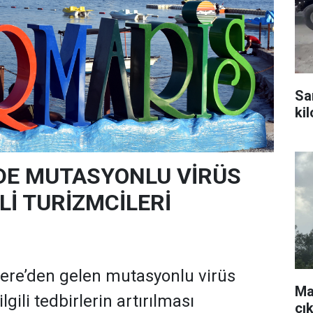
Sa
ki
’DE MUTASYONLU VİRÜS
İ TURİZMCİLERİ
tere’den gelen mutasyonlu virüs
Ma
 ilgili tedbirlerin artırılması
çı