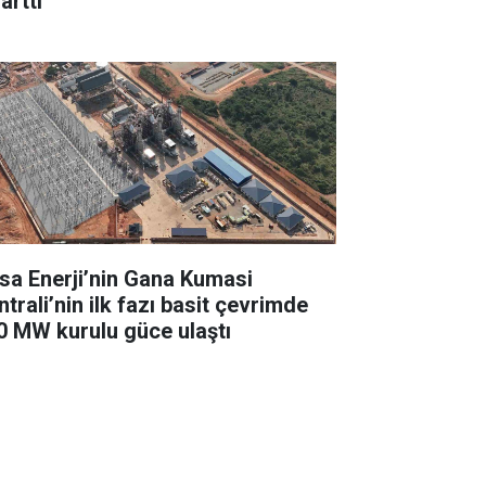
arttı
sa Enerji’nin Gana Kumasi
trali’nin ilk fazı basit çevrimde
0 MW kurulu güce ulaştı