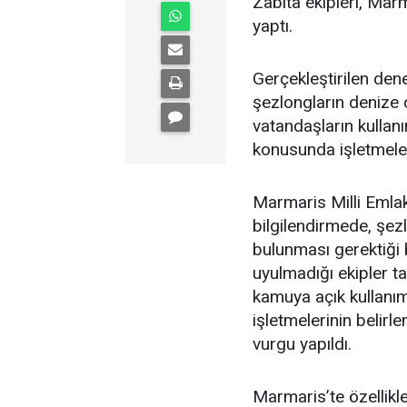
Zabıta ekipleri, Marm
yaptı.
Gerçekleştirilen dene
şezlongların denize o
vatandaşların kulla
konusunda işletmeleri
Marmaris Milli Emlak
bilgilendirmede, şe
bulunması gerektiği 
uyulmadığı ekipler ta
kamuya açık kullanım 
işletmelerinin belir
vurgu yapıldı.
Marmaris’te özellikl