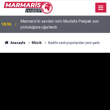
Bakan Fidan: "Körfez'de devam eden savaş
16:35
dikkatimizi Filistin meselesinden ayırmadı"
Anasayfa
Müzik
Kadife sesli popstardan yeni şarkı