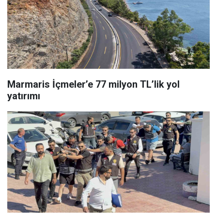
Marmaris İçmeler’e 77 milyon TL’lik yol
yatırımı