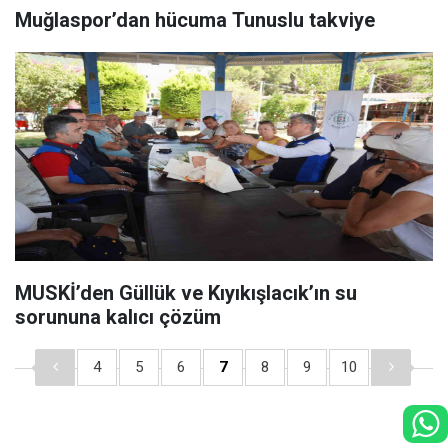
Muğlaspor’dan hücuma Tunuslu takviye
MUSKİ’den Güllük ve Kıyıkışlacık’ın su
sorununa kalıcı çözüm
4
5
6
7
8
9
10