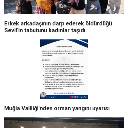
Erkek arkadaşının darp ederek öldürdüğü
Sevil'in tabutunu kadınlar taşıdı
Muğla Valiliği'nden orman yangını uyarısı