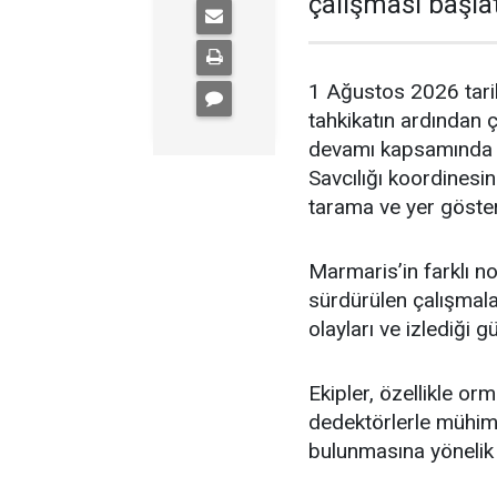
çalışması başlat
1 Ağustos 2026 tari
tahkikatın ardından 
devamı kapsamında 
Savcılığı koordinesi
tarama ve yer gösterm
Marmaris’in farklı no
sürdürülen çalışmal
olayları ve izlediği 
Ekipler, özellikle or
dedektörlerle mühimma
bulunmasına yönelik 