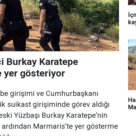
İç
ka
i Burkay Karatepe
 yer gösteriyor
e girişimi ve Cumhurbaşkanı
Ha
k suikast girişiminde görev aldığı
Ma
ç eski Yüzbaşı Burkay Karatepe’nin
 ardından Marmaris’te yer gösterme