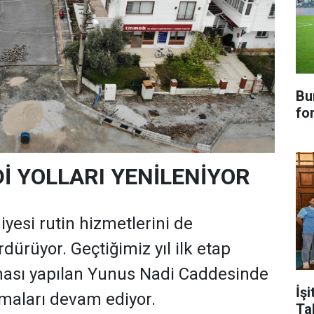
Bu
fo
İ YOLLARI YENİLENİYOR
yesi rutin hizmetlerini de
ürüyor. Geçtiğimiz yıl ilk etap
ması yapılan Yunus Nadi Caddesinde
İşi
şmaları devam ediyor.
Ta