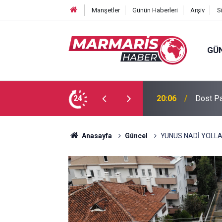
Manşetler
Günün Haberleri
Arşiv
S
GÜ
 Tuğba Gül atandı
24
16:51
Bursasp
Anasayfa
Güncel
YUNUS NADİ YOLLA