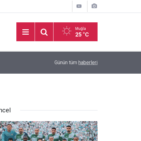
Muğla
25 °C
16:50
İşitme Engelliler Genç Kız Futsal Milli Takımı, Bi
Günün tüm
haberleri
ncel