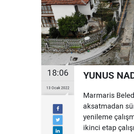
18:06
YUNUS NAD
13 Ocak 2022
Marmaris Beledi
aksatmadan sürd
yenileme çalış
ikinci etap çalı