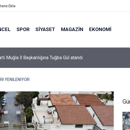
itene Ekle
NCEL
SPOR
SIYASET
MAGAZIN
EKONOMI
or’da 2026-2027 sezonu forma numaraları açıklandı
RI YENİLENİYOR
Gü