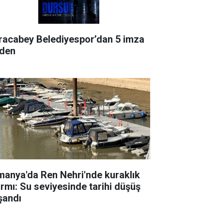
racabey Belediyespor’dan 5 imza
rden
manya'da Ren Nehri'nde kuraklık
armı: Su seviyesinde tarihi düşüş
şandı