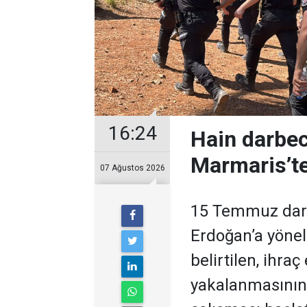
16:24
Hain darbec
Marmaris’te
07 Ağustos 2026
15 Temmuz darb
Erdoğan’a yöneli
belirtilen, ihra
yakalanmasının