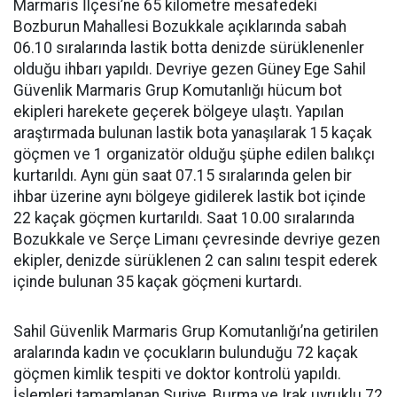
Marmaris İlçesi’ne 65 kilometre mesafedeki
Bozburun Mahallesi Bozukkale açıklarında sabah
06.10 sıralarında lastik botta denizde sürüklenenler
olduğu ihbarı yapıldı. Devriye gezen Güney Ege Sahil
Güvenlik Marmaris Grup Komutanlığı hücum bot
ekipleri harekete geçerek bölgeye ulaştı. Yapılan
araştırmada bulunan lastik bota yanaşılarak 15 kaçak
göçmen ve 1 organizatör olduğu şüphe edilen balıkçı
kurtarıldı. Aynı gün saat 07.15 sıralarında gelen bir
ihbar üzerine aynı bölgeye gidilerek lastik bot içinde
22 kaçak göçmen kurtarıldı. Saat 10.00 sıralarında
Bozukkale ve Serçe Limanı çevresinde devriye gezen
ekipler, denizde sürüklenen 2 can salını tespit ederek
içinde bulunan 35 kaçak göçmeni kurtardı.
Sahil Güvenlik Marmaris Grup Komutanlığı’na getirilen
aralarında kadın ve çocukların bulunduğu 72 kaçak
göçmen kimlik tespiti ve doktor kontrolü yapıldı.
İşlemleri tamamlanan Suriye, Burma ve Irak uyruklu 72