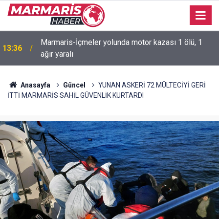
Marmaris-İçmeler yolunda motor kazası 1 ölü, 1
13:36
ağır yaralı
11:41
Marmaris’te çadır kullanıcıları yasak dinlemiyor
Anasayfa
Güncel
YUNAN ASKERİ 72 MÜLTECİYİ GERİ
İTTİ MARMARİS SAHİL GÜVENLİK KURTARDI