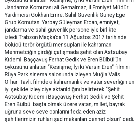
öyküsünü anlatan “Kesişme; İyi ki Varsın Eren” filmini İl
Jandarma Komutanı ali Gemalmaz, İl Emniyet Müdür
Yardımcısı Gökhan Emre, Sahil Güvenlik Güney Ege
Grup Komutanı Yarbay Süleyman Ercan, emniyet,
jandarma ve sahil güvenlik personeliyle birlikte
izledi.Trabzon Maçka’da 11 Ağustos 2017 tarihinde
bölücü terör örgütü mensupları ile kahraman
Mehmetciğin girdiği çatışmada şehit olan Astsubay
Kıdemli Başçavuş Ferhat Gedik ve Eren Bülbül’ün
öyküsünü anlatan “Kesişme; İyi ki Varsın Eren” filmini
Rüya Park sinema salonunda izleyen Muğla Valisi
Orhan Tavlı, filmdeki kahramanlık ve vatanseverliğin en
iyi şekilde izleyiciye aktarıldığını belirterek “Şehit
Astsubay Kıdemli Başçavuş Ferhat Gedik ve Şehit
Eren Bülbül başta olmak üzere vatan, millet, bayrak
uğruna seve seve canlarını feda eden aziz
şehitlerimizin ruhları şad mekanları cennet olsun” dedi.