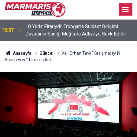
Down Sendromlu Milli Sporcu Münevver Yılmaz,
11:45
Marmaris Kaymakamı Nurullah Kaya’yı Ziyaret Etti
Anasayfa
Güncel
Vali Orhan Tavlı “Kesişme; İyi ki
Varsın Eren” filmini izledi