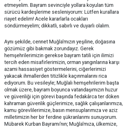
etmeyelim. Bayram sevinciyle yollara koyulan tüm
sürücü kardeşlerime sesleniyorum: Lütfen kurallara
riayet edelim! Acele kararlarla ocakları
söndürmeyelim; dikkatli, sabırlı ve duyarlı olalım.
Aynı şekilde, cennet Muğla’mızın yeşiline, doğasına
gözümüz gibi bakmak zorundayız. Gerek
hemşehrilerimizin gerekse bayram tatili için ilimizi
tercih eden misafirlerimizin, orman yangınlarına karşı
azami hassasiyet göstermelerini, ciğerlerimizi
yakacak ihmallerden titizlikle kaçınmalarını rica
ediyorum. Bu vesileyle; Muğlalı hemşehrilerim başta
olmak üzere, bayram boyunca vatandaşımızın huzur
ve güvenliği için görevi başında fedakârca ter döken
kahraman güvenlik güçlerimize, sağlık çalışanlarımıza,
kamu görevlilerimize, basın mensuplarımıza ve aziz
milletimizin her bir ferdine şükranlarımı sunuyorum.
Mübarek Kurban Bayramı’nın; Muğla’mıza, ülkemize,