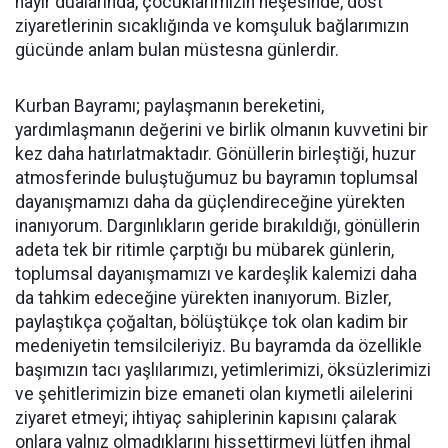
hayır dualarında, çocuklarımızın neşesinde, dost
ziyaretlerinin sıcaklığında ve komşuluk bağlarımızın
gücünde anlam bulan müstesna günlerdir.
Kurban Bayramı; paylaşmanın bereketini,
yardımlaşmanın değerini ve birlik olmanın kuvvetini bir
kez daha hatırlatmaktadır. Gönüllerin birleştiği, huzur
atmosferinde buluştuğumuz bu bayramın toplumsal
dayanışmamızı daha da güçlendireceğine yürekten
inanıyorum. Dargınlıkların geride bırakıldığı, gönüllerin
adeta tek bir ritimle çarptığı bu mübarek günlerin,
toplumsal dayanışmamızı ve kardeşlik kalemizi daha
da tahkim edeceğine yürekten inanıyorum. Bizler,
paylaştıkça çoğaltan, bölüştükçe tok olan kadim bir
medeniyetin temsilcileriyiz. Bu bayramda da özellikle
başımızın tacı yaşlılarımızı, yetimlerimizi, öksüzlerimizi
ve şehitlerimizin bize emaneti olan kıymetli ailelerini
ziyaret etmeyi; ihtiyaç sahiplerinin kapısını çalarak
onlara yalnız olmadıklarını hissettirmeyi lütfen ihmal