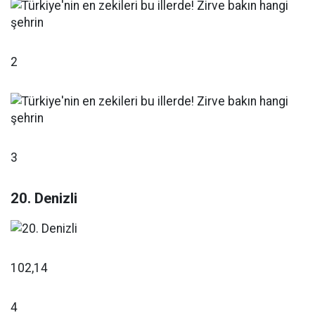
2
3
20. Denizli
102,14
4