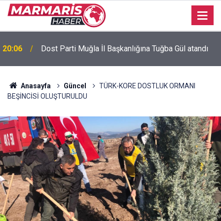
Bursaspor’da 2026-2027 sezonu forma numaraları
16:51
açıklandı
Anasayfa
Güncel
TÜRK-KORE DOSTLUK ORMANI
BEŞİNCİSİ OLUŞTURULDU