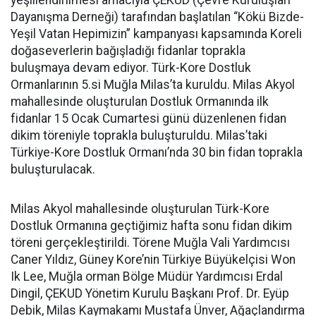
yeşillendirilmesi amacıyla ÇEKUD (Çevre Kuruluşları
Dayanışma Derneği) tarafından başlatılan “Kökü Bizde-
Yeşil Vatan Hepimizin” kampanyası kapsamında Koreli
doğaseverlerin bağışladığı fidanlar toprakla
buluşmaya devam ediyor. Türk-Kore Dostluk
Ormanlarının 5.si Muğla Milas’ta kuruldu. Milas Akyol
mahallesinde oluşturulan Dostluk Ormanında ilk
fidanlar 15 Ocak Cumartesi günü düzenlenen fidan
dikim töreniyle toprakla buluşturuldu. Milas’taki
Türkiye-Kore Dostluk Ormanı’nda 30 bin fidan toprakla
buluşturulacak.
Milas Akyol mahallesinde oluşturulan Türk-Kore
Dostluk Ormanına geçtiğimiz hafta sonu fidan dikim
töreni gerçekleştirildi. Törene Muğla Vali Yardımcısı
Caner Yıldız, Güney Kore’nin Türkiye Büyükelçisi Won
Ik Lee, Muğla orman Bölge Müdür Yardımcısı Erdal
Dingil, ÇEKUD Yönetim Kurulu Başkanı Prof. Dr. Eyüp
Debik, Milas Kaymakamı Mustafa Ünver, Ağaçlandırma