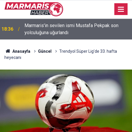
Marmaris'in sevilen ismi Mustafa Pekpak son
18:36
yolculuğuna uğurlandı
Bakan Fidan: "Körfez'de devam eden savaş
16:35
dikkatimizi Filistin meselesinden ayırmadı"
Anasayfa
Güncel
Trendyol Süper Lig’de 33. hafta
heyecanı