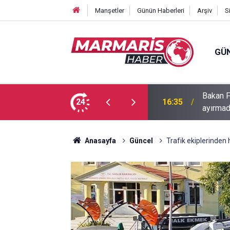
Manşetler
Günün Haberleri
Arşiv
S
GÜ
Bakan F
fa Pekpak son yolculuğuna uğurlandı
24
16:35
ayırmad
Anasayfa
Güncel
Trafik ekiplerinden 