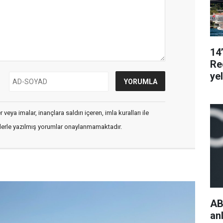
14
Re
ye
veya imalar, inançlara saldırı içeren, imla kuralları ile
flerle yazılmış yorumlar onaylanmamaktadır.
AB
an