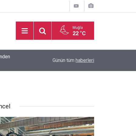
Muğla
22 °C
inden
16:32
Basketbol Süper Ligi’nde yeni sezonun fikstür k
Günün tüm
haberleri
ncel