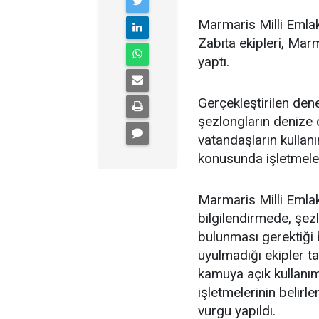
Marmaris Milli Emlak
Zabıta ekipleri, Marm
yaptı.
Gerçekleştirilen dene
şezlongların denize o
vatandaşların kulla
konusunda işletmeleri
Marmaris Milli Emlak
bilgilendirmede, şe
bulunması gerektiği 
uyulmadığı ekipler ta
kamuya açık kullanım 
işletmelerinin belir
vurgu yapıldı.