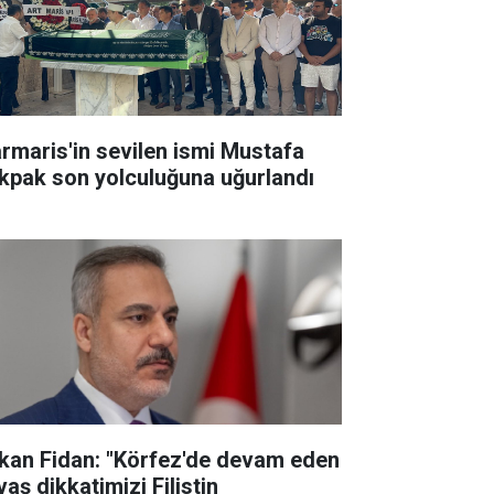
rmaris'in sevilen ismi Mustafa
kpak son yolculuğuna uğurlandı
kan Fidan: "Körfez'de devam eden
aş dikkatimizi Filistin