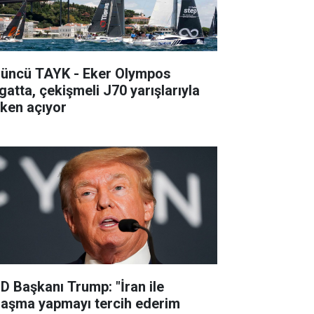
’üncü TAYK - Eker Olympos
gatta, çekişmeli J70 yarışlarıyla
lken açıyor
D Başkanı Trump: "İran ile
laşma yapmayı tercih ederim