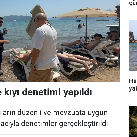
çü
is
Hü
ya
 kıyı denetimi yapıldı
ıların düzenli ve mevzuata uygun
cıyla denetimler gerçekleştirildi.