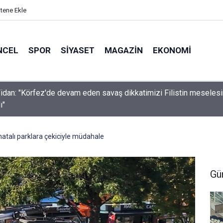
itene Ekle
NCEL
SPOR
SIYASET
MAGAZIN
EKONOMI
idan: "Körfez'de devam eden savaş dikkatimizi Filistin meseles
ı"
hatalı parklara çekiciyle müdahale
Gü