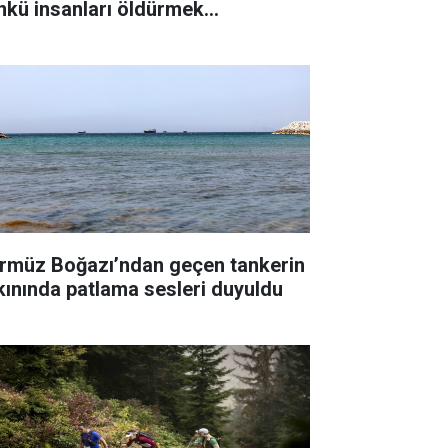
nkü insanları öldürmek
temiyorum"
rmüz Boğazı’ndan geçen tankerin
kınında patlama sesleri duyuldu