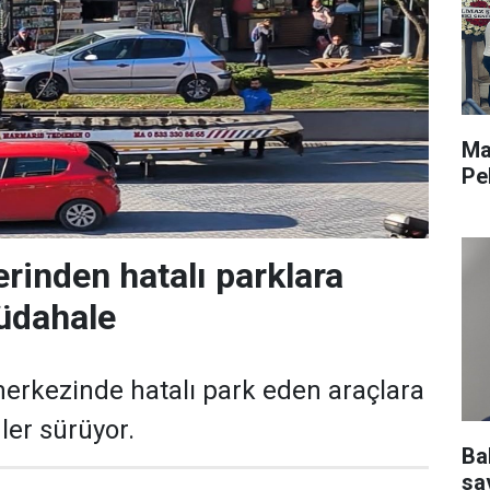
Ma
Pe
erinden hatalı parklara
üdahale
erkezinde hatalı park eden araçlara
ler sürüyor.
Ba
sav