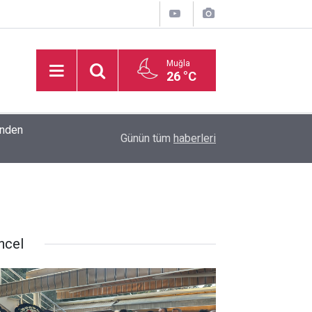
Muğla
26 °C
inden
16:32
Basketbol Süper Ligi’nde yeni sezonun fikstür k
Günün tüm
haberleri
ncel