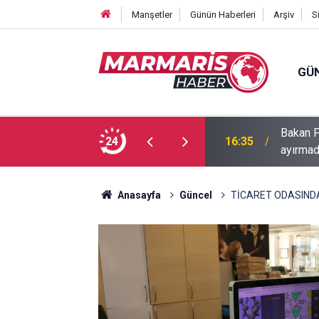
Manşetler
Günün Haberleri
Arşiv
S
GÜ
Bakan F
fa Pekpak son yolculuğuna uğurlandı
24
16:35
ayırmad
Anasayfa
Güncel
TİCARET ODASINDAN