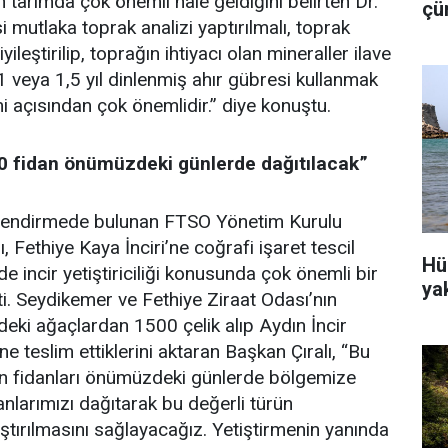
n tarımda çok önemli hale geldiğini belirten Dr.
çü
 mutlaka toprak analizi yaptırılmalı, toprak
is
yileştirilip, toprağın ihtiyacı olan mineraller ilave
e 1 veya 1,5 yıl dinlenmiş ahır gübresi kullanmak
i açısından çok önemlidir.” diye konuştu.
00 fidan önümüzdeki günlerde dağıtılacak”
erlendirmede bulunan FTSO Yönetim Kurulu
 Fethiye Kaya İnciri’ne coğrafi işaret tescil
Hü
e incir yetiştiriciliği konusunda çok önemli bir
ya
rtti. Seydikemer ve Fethiye Ziraat Odası’nın
eki ağaçlardan 1500 çelik alıp Aydın İncir
e teslim ettiklerini aktaran Başkan Çıralı, “Bu
ilen fidanları önümüzdeki günlerde bölgemize
danlarımızı dağıtarak bu değerli türün
tırılmasını sağlayacağız. Yetiştirmenin yanında