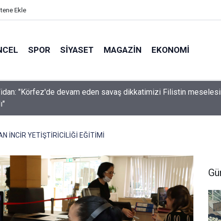
itene Ekle
NCEL
SPOR
SIYASET
MAGAZIN
EKONOMI
idan: "Körfez'de devam eden savaş dikkatimizi Filistin meseles
ı"
 İNCİR YETİŞTİRİCİLİĞİ EĞİTİMİ
Gü