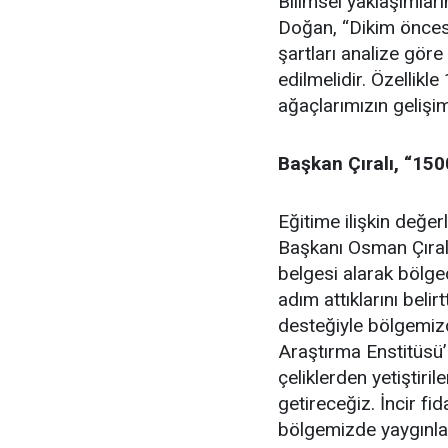
Bilimsel yaklaşımları
Doğan, “Dikim öncesi
şartları analize göre i
edilmelidir. Özellikl
ağaçlarımızın gelişim
Başkan Çıralı, “15
Eğitime ilişkin değ
Başkanı Osman Çıralı,
belgesi alarak bölged
adım attıklarını beli
desteğiyle bölgemizd
Araştırma Enstitüsü’n
çeliklerden yetiştir
getireceğiz. İncir fi
bölgemizde yaygınlaş