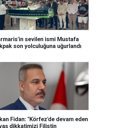
rmaris'in sevilen ismi Mustafa
kpak son yolculuğuna uğurlandı
kan Fidan: "Körfez'de devam eden
aş dikkatimizi Filistin