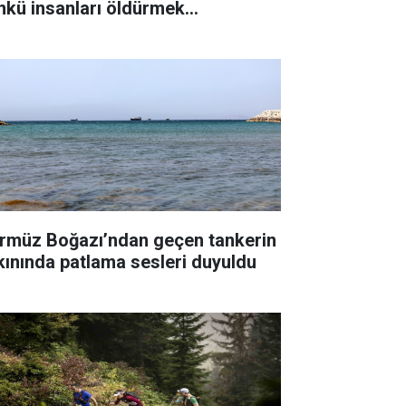
nkü insanları öldürmek
temiyorum"
rmüz Boğazı’ndan geçen tankerin
kınında patlama sesleri duyuldu