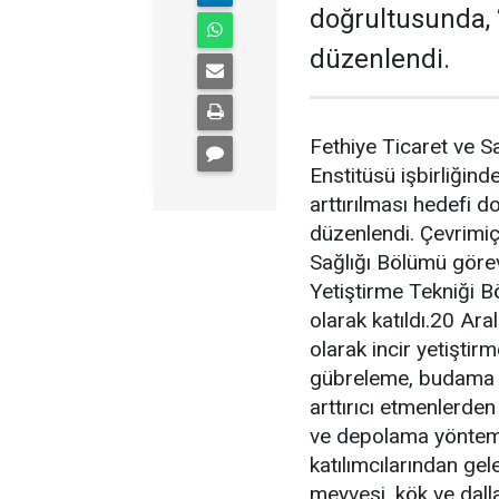
doğrultusunda, ‘İ
düzenlendi.
Fethiye Ticaret ve S
Enstitüsü işbirliğinde
arttırılması hedefi do
düzenlendi. Çevrimiçi
Sağlığı Bölümü görev
Yetiştirme Tekniği 
olarak katıldı.20 Ara
olarak incir yetiştirm
gübreleme, budama ile
arttırıcı etmenlerden
ve depolama yöntemle
katılımcılarından gel
meyvesi, kök ve dalla