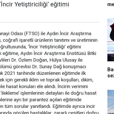
ncir Yetiştiriciliği’ eğitimi
me
anayi Odası (FTSO) ile Aydın İncir Araştırma
, coğrafi işaretli ürünlerin tanıtımı ve üretiminin
ğrultusunda, ‘İncir Yetiştiriciliği’ eğitimi
 eğitime, Aydın İncir Araştırma Enstitüsü Bitki
lileri Dr. Özlem Doğan, Hülya Ulusay ile
Bölümü görevlisi Dr. Sunay Dağ konuşmacı
Ba
lık 2021 tarihinde düzenlenen eğitimde ilk
se
ek için gerekli iklim ve toprak koşulları, dikim,
 hasat konuları ele alındı. İncirin verimini
 ‘ilekleme’ işlemlerinin detayları ile doğru hasat
rine ayrı bir parantez açılan eğitimde
en tüm sorular yanıtlandı. Eğitimde ayrıca incir
rında görülen hastalıklar, zararlı çeşitleri doğru