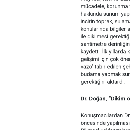
mücadele, korunma yo
hakkında sunum yapıl
incirin toprak, sula
konularında bilgiler 
ile dikilmesi gerekti
santimetre derinliğin
kaydetti. İlk yıllard
gelişimi için çok öne
vazo’ tabir edilen ş
budama yapmak sureti
gerektiğini aktardı.
Dr. Doğan, “Dikim ö
Konuşmacılardan Dr. 
öncesinde yapılması