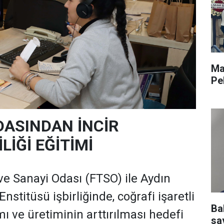
Ma
Pe
DASINDAN İNCİR
İLİĞİ EĞİTİMİ
 ve Sanayi Odası (FTSO) ile Aydın
nstitüsü işbirliğinde, coğrafi işaretli
Ba
mı ve üretiminin arttırılması hedefi
sav