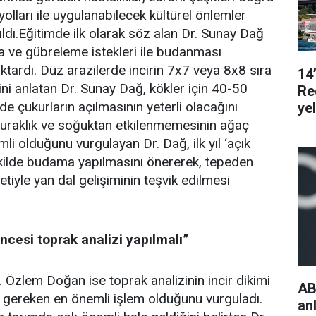
lları ile uygulanabilecek kültürel önlemler
dı.Eğitimde ilk olarak söz alan Dr. Sunay Dağ
ma ve gübreleme istekleri ile budanması
aktardı. Düz arazilerde incirin 7x7 veya 8x8 sıra
14
ğini anlatan Dr. Sunay Dağ, kökler için 40-50
Re
de çukurların açılmasının yeterli olacağını
ye
a kuraklık ve soğuktan etkilenmemesinin ağaç
mli olduğunu vurgulayan Dr. Dağ, ilk yıl ‘açık
ekilde budama yapılmasını önererek, tepeden
yle yan dal gelişiminin teşvik edilmesi
ncesi toprak analizi yapılmalı”
Özlem Doğan ise toprak analizinin incir dikimi
AB
 gereken en önemli işlem olduğunu vurguladı.
an