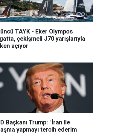
’üncü TAYK - Eker Olympos
gatta, çekişmeli J70 yarışlarıyla
lken açıyor
D Başkanı Trump: "İran ile
laşma yapmayı tercih ederim