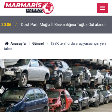
Bursaspor’da 2026-2027 sezonu forma numaraları
16:51
açıklandı
Anasayfa
Güncel
TESK’ten hurda araç yasası için yeni
talep