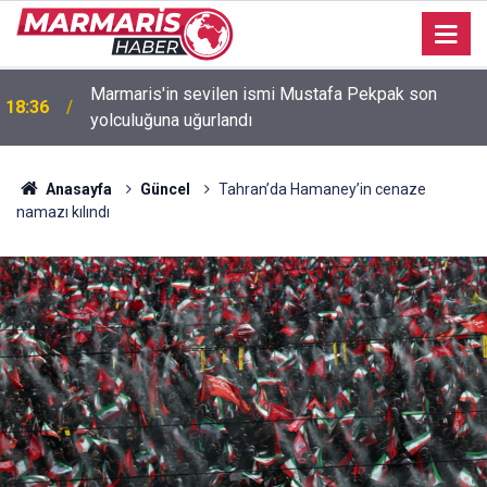
Marmaris'in sevilen ismi Mustafa Pekpak son
18:36
yolculuğuna uğurlandı
Bakan Fidan: "Körfez'de devam eden savaş
16:35
dikkatimizi Filistin meselesinden ayırmadı"
Anasayfa
Güncel
Tahran’da Hamaney’in cenaze
namazı kılındı