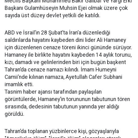
Meclis Başkanı Muhammed Bakır Galibaf ve Yargı Erki
Başkanı Gulamhüseyin Muhsin Ejei olmak üzere çok
sayıda üst düzey devlet yetkili de katıldı.
ABD ve İsrail’in 28 Şubat’ta İran’a düzenlediği
saldırılarda hayatını kaybeden dini lider Ali Hamaney
için düzenlenen cenaze töreni ikinci gününde sürüyor.
Hamaney ile birlikte hayatını kaybeden 14 aylık torunu,
kızı, damadı ve gelinlerinden biri için bugün başkent
Tahran’da cenaze namazı kılındı. İmam Humeyni
Camii’nde kılınan namaza, Ayetullah Cafer Subhani
imamlık etti.
Tasnim haber ajansı tarafından paylaşılan
görüntülerde, Hamaney’in torununun tabutunun tören
sırasında, dedesinin tabutunun yanında yer aldığı
görüldü.
Tahran’da toplanan yüzbinlerce kişi, gözyaşlarıyla