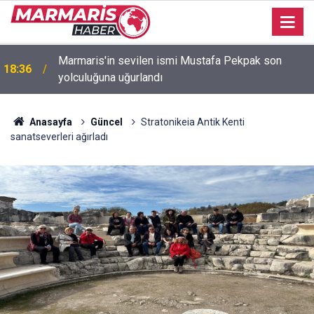
Bakan Fidan: "Körfez'de devam eden savaş
16:35
dikkatimizi Filistin meselesinden ayırmadı"
Anasayfa
Güncel
Stratonikeia Antik Kenti
sanatseverleri ağırladı