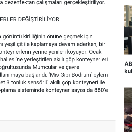
a dezenfektan çalışmaları gerçekleştiriliyor.
RLER DEĞİŞTİRİLİYOR
 görüntü kirliliğinin önüne geçmek için
nı yeşil çit ile kaplamaya devam ederken, bir
nteynerlerin yerine yenileri koyuyor. Ocak
lesi’ne yerleştirilen akıllı çöp konteynerleri
AB
 doğrultusunda Mumcular ve çevre
kul
llanılmaya başlandı. ‘Mis Gibi Bodrum’ eylem
et 3 tonluk sensörlü akıllı çöp konteyneri ile
toplama sisteminde konteyner sayısı da 880’e