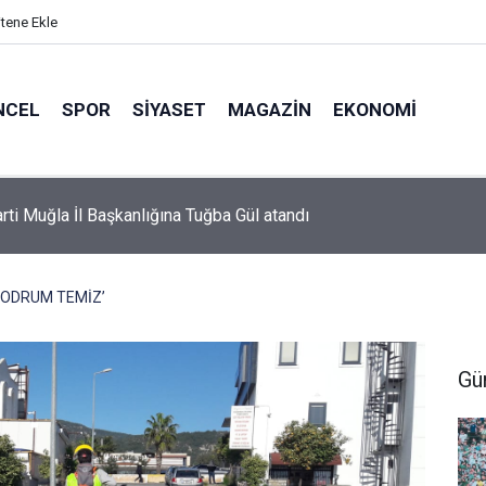
itene Ekle
NCEL
SPOR
SIYASET
MAGAZIN
EKONOMI
or’da 2026-2027 sezonu forma numaraları açıklandı
BODRUM TEMİZ’
Gü