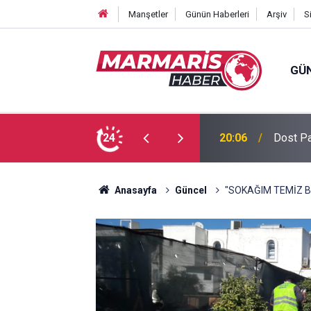
Manşetler
Günün Haberleri
Arşiv
S
GÜ
 Tuğba Gül atandı
24
16:51
Bursasp
Anasayfa
Güncel
"SOKAĞIM TEMİZ 