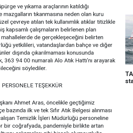
süpürge ve yıkama araçlarının katıldığı
le mazgalların tıkanmasına neden olan kuru
zel çevreye atılan tek kullanımlık atıklar titizlikle
niş kapsamlı çalışmaların belirlenen plan
mahallelerde de gerçekleşeceğini belirten
lüğü yetkilileri, vatandaşlardan bahçe ve diğer
 günler dışında çıkarılmaması konusunda
ek, 363 94 00 numaralı Alo Atık Hattı’nı arayarak
bileceğini söylediler.
TA
sta
 PERSONELE TEŞEKKÜR
kanı Ahmet Aras, öncelikle geçtiğimiz
e bazında ilk ve tek Sıfır Atık Belgesi alınması
 çalışan Temizlik İşleri Müdürlüğü personeline
r bir coğrafyada, pandemiyle birlikte artan