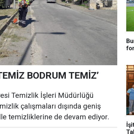
Bu
fo
TEMİZ BODRUM TEMİZ’
si Temizlik İşleri Müdürlüğü
temizlik çalışmaları dışında geniş
e temizliklerine de devam ediyor.
İşi
Ta