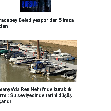
racabey Belediyespor’dan 5 imza
rden
manya'da Ren Nehri'nde kuraklık
armı: Su seviyesinde tarihi düşüş
şandı