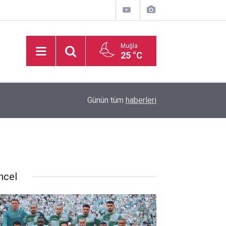
Muğla
25 °C
16:50
İşitme Engelliler Genç Kız Futsal Milli Takımı, Bi
Günün tüm
haberleri
ncel