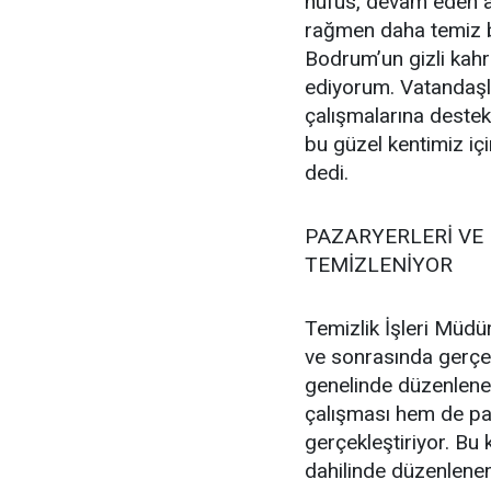
nüfus, devam eden al
rağmen daha temiz b
Bodrum’un gizli kah
ediyorum. Vatandaşla
çalışmalarına destek
bu güzel kentimiz iç
dedi.
PAZARYERLERİ VE 
TEMİZLENİYOR
Temizlik İşleri Müdür
ve sonrasında gerçekl
genelinde düzenlenen
çalışması hem de pa
gerçekleştiriyor. B
dahilinde düzenlenen