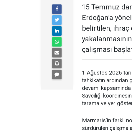
15 Temmuz darb
Erdoğan’a yöneli
belirtilen, ihra
yakalanmasının
çalışması başlat
1 Ağustos 2026 tari
tahkikatın ardından 
devamı kapsamında 
Savcılığı koordinesi
tarama ve yer gösterm
Marmaris’in farklı no
sürdürülen çalışmal