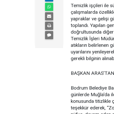
Temizlik işçileri ile 
çalışmalarda özellik
yapraklar ve gelişi gü
toplandı. Yapılan ge
doğrultusunda diğer 
Temizlik İşleri Müdür
atıkların belirlenen
uyarılarını yenileyer
gerekli bilginin alına
BAŞKAN ARAS’TAN
Bodrum Belediye Baş
günlerde Muğla’da ilç
konusunda titizlikle
teşekkür ederek, “Zo