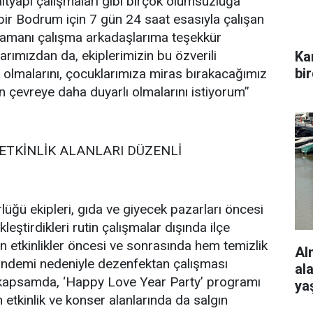
tyapı çalışmaları gibi birçok olumsuzluğa
ir Bodrum için 7 gün 24 saat esasıyla çalışan
ramanı çalışma arkadaşlarıma teşekkür
rımızdan da, ekiplerimizin bu özverili
Ka
bi
 olmalarını, çocuklarımıza miras bırakacağımız
in çevreye daha duyarlı olmalarını istiyorum”
ETKİNLİK ALANLARI DÜZENLİ
lüğü ekipleri, gıda ve giyecek pazarları öncesi
eştirdikleri rutin çalışmalar dışında ilçe
 etkinlikler öncesi ve sonrasında hem temizlik
Al
ndemi nedeniyle dezenfektan çalışması
al
u kapsamda, ‘Happy Love Year Party’ programı
ya
 etkinlik ve konser alanlarında da salgın