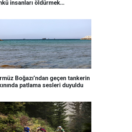
nkü insanları öldürmek
temiyorum"
rmüz Boğazı’ndan geçen tankerin
kınında patlama sesleri duyuldu