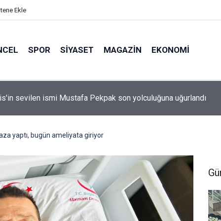
itene Ekle
NCEL
SPOR
SIYASET
MAGAZIN
EKONOMI
idan: "Körfez'de devam eden savaş dikkatimizi Filistin meseles
ı"
a yaptı, bugün ameliyata giriyor
Gü