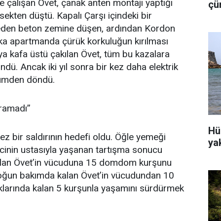
e çalışan Övet, çanak anten montajı yaptığı
çü
sekten düştü. Kapalı Çarşı içindeki bir
is
den beton zemine düşen, ardından Kordon
ka apartmanda çürük korkuluğun kırılması
a kafa üstü çakılan Övet, tüm bu kazalara
dü. Ancak iki yıl sonra bir kez daha elektrik
lümden döndü.
ramadı’’
Hü
ez bir saldırının hedefi oldu. Öğle yemeği
ya
tecinin ustasıyla yaşanan tartışma sonucu
ulan Övet’in vücuduna 15 domdom kurşunu
 yoğun bakımda kalan Övet’in vücudundan 10
sıklarında kalan 5 kurşunla yaşamını sürdürmek