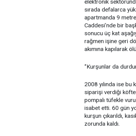
elektronik sektöründ
sırada defalarca yük
apartmanda 9 metre
Caddesi’nde bir baş
sonucu üç kat aşağıy
rağmen işine geri dön
akımına kapılarak ö
‘’Kurşunlar da durdu
2008 yılında ise bu k
siparişi verdiği köf
pompalı tüfekle vur
isabet etti. 60 gün
kurşun çıkarıldı, ka
zorunda kaldı.