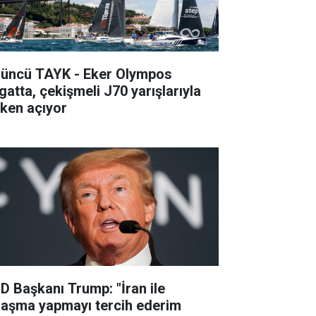
’üncü TAYK - Eker Olympos
gatta, çekişmeli J70 yarışlarıyla
lken açıyor
D Başkanı Trump: "İran ile
laşma yapmayı tercih ederim