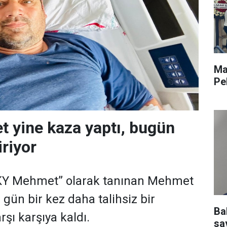
Ma
Pe
 yine kaza yaptı, bugün
iriyor
KY Mehmet” olarak tanınan Mehmet
 gün bir kez daha talihsiz bir
Ba
şı karşıya kaldı.
sav