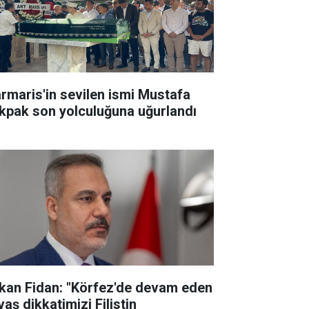
rmaris'in sevilen ismi Mustafa
kpak son yolculuğuna uğurlandı
kan Fidan: "Körfez'de devam eden
aş dikkatimizi Filistin