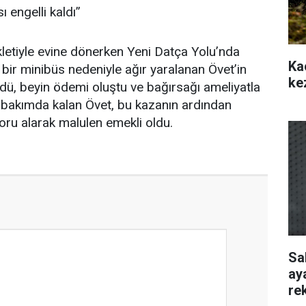
 engelli kaldı’’
letiyle evine dönerken Yeni Datça Yolu’nda
Ka
bir minibüs nedeniyle ağır yaralanan Övet’in
ke
rdü, beyin ödemi oluştu ve bağırsağı ameliyatla
 bakımda kalan Övet, bu kazanın ardından
oru alarak malulen emekli oldu.
Sa
ay
re