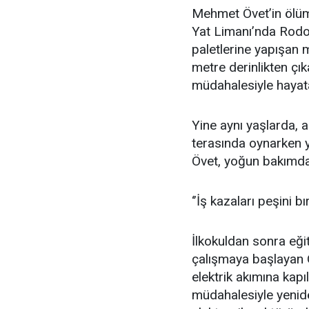
Mehmet Övet’in ölüml
Yat Limanı’nda Rodos
paletlerine yapışan 
metre derinlikten çık
müdahalesiyle hayat
Yine aynı yaşlarda, a
terasında oynarken y
Övet, yoğun bakımda 
‘’İş kazaları peşini b
İlkokuldan sonra eği
çalışmaya başlayan Ö
elektrik akımına kapı
müdahalesiyle yenide