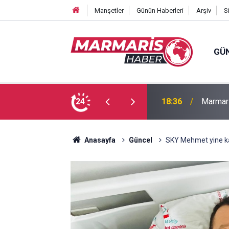
Manşetler
Günün Haberleri
Arşiv
S
GÜ
Bakan F
fa Pekpak son yolculuğuna uğurlandı
24
16:35
ayırmad
Anasayfa
Güncel
SKY Mehmet yine kaz