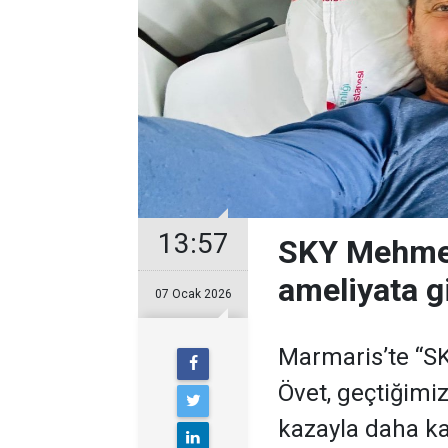
13:57
SKY Mehmet
ameliyata g
07 Ocak 2026
Marmaris’te “S
Övet, geçtiğimiz
kazayla daha kar