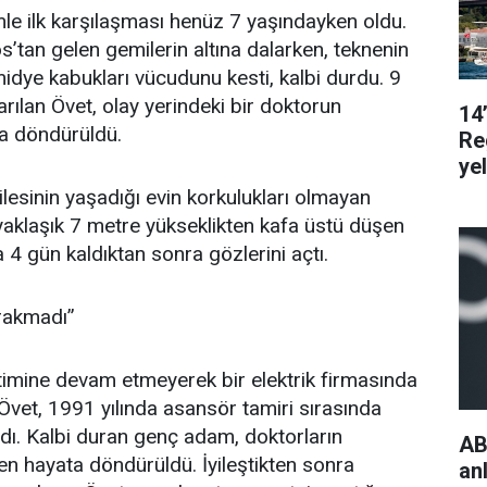
e ilk karşılaşması henüz 7 yaşındayken oldu.
’tan gelen gemilerin altına dalarken, teknenin
midye kabukları vücudunu kesti, kalbi durdu. 9
arılan Övet, olay yerindeki bir doktorun
14
a döndürüldü.
Re
ye
ilesinin yaşadığı evin korkulukları olmayan
aklaşık 7 metre yükseklikten kafa üstü düşen
4 gün kaldıktan sonra gözlerini açtı.
ırakmadı’’
timine devam etmeyerek bir elektrik firmasında
vet, 1991 yılında asansör tamiri sırasında
ldı. Kalbi duran genç adam, doktorların
AB
n hayata döndürüldü. İyileştikten sonra
an