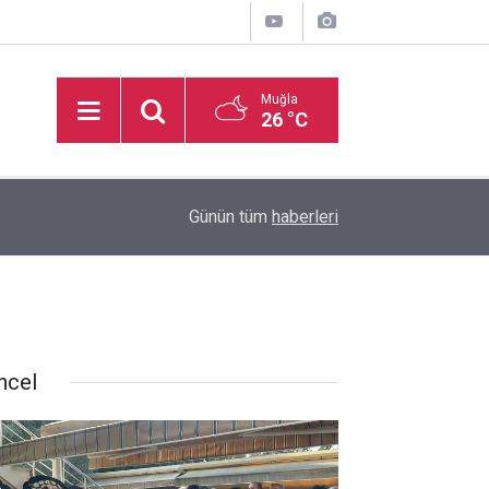
Muğla
26 °C
inden
16:32
Basketbol Süper Ligi’nde yeni sezonun fikstür k
Günün tüm
haberleri
ncel