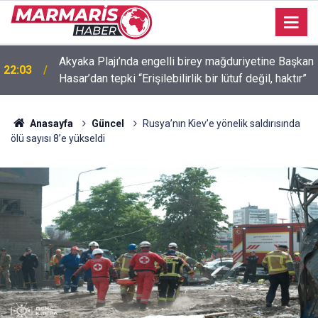
Akyaka Plajı’nda engelli birey mağduriyetine Başkan
22:03
Hasar’dan tepki “Erişilebilirlik bir lütuf değil, haktır”
İçmeler’de denize kanalizasyon aktı “Yeşilimiz gitti,
21:58
mavimiz gitmesin! ”
Anasayfa
Güncel
Rusya’nın Kiev’e yönelik saldırısında
ölü sayısı 8’e yükseldi