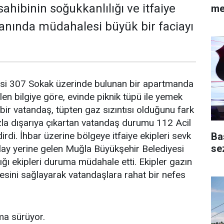
ahibinin soğukkanlılığı ve itfaiye
me
anında müdahalesi büyük bir faciayı
lesi 307 Sokak üzerinde bulunan bir apartmanda
len bilgiye göre, evinde piknik tüpü ile yemek
ir vatandaş, tüpten gaz sızıntısı olduğunu fark
hızla dışarıya çıkartan vatandaş durumu 112 Acil
irdi. İhbar üzerine bölgeye itfaiye ekipleri sevk
Ba
se
olay yerine gelen Muğla Büyükşehir Belediyesi
ığı ekipleri duruma müdahale etti. Ekipler gazın
yesini sağlayarak vatandaşlara rahat bir nefes
rma sürüyor.