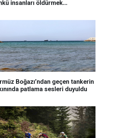
nkü insanları öldürmek
temiyorum"
rmüz Boğazı’ndan geçen tankerin
kınında patlama sesleri duyuldu