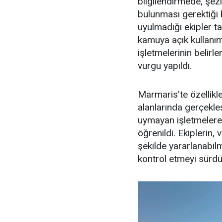
bilgilendirmede, şe
bulunması gerektiği 
uyulmadığı ekipler ta
kamuya açık kullanım 
işletmelerinin belir
vurgu yapıldı.
Marmaris’te özellikl
alanlarında gerçekle
uymayan işletmelere 
öğrenildi. Ekiplerin,
şekilde yararlanabilme
kontrol etmeyi sürdür