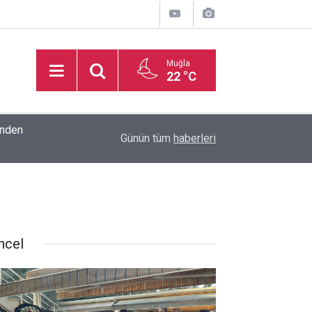
Muğla
22 °C
inden
16:32
Basketbol Süper Ligi’nde yeni sezonun fikstür k
Günün tüm
haberleri
ncel