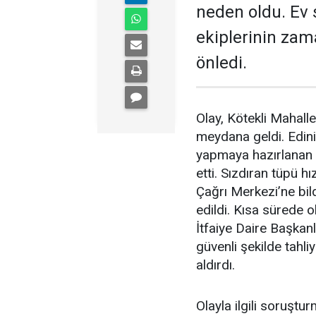
neden oldu. Ev s
ekiplerinin zam
önledi.
Olay, Kötekli Mahal
meydana geldi. Edini
yapmaya hazırlanan b
etti. Sızdıran tüpü 
Çağrı Merkezi’ne bild
edildi. Kısa sürede 
İtfaiye Daire Başkanl
güvenli şekilde tahli
aldırdı.
Olayla ilgili soruştu