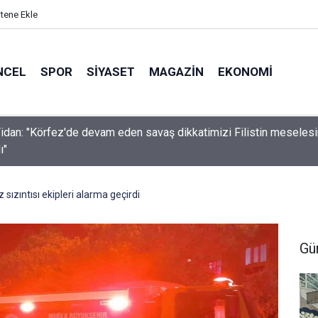
itene Ekle
NCEL
SPOR
SIYASET
MAGAZIN
EKONOMI
idan: "Körfez'de devam eden savaş dikkatimizi Filistin meseles
ı"
 sızıntısı ekipleri alarma geçirdi
Gü