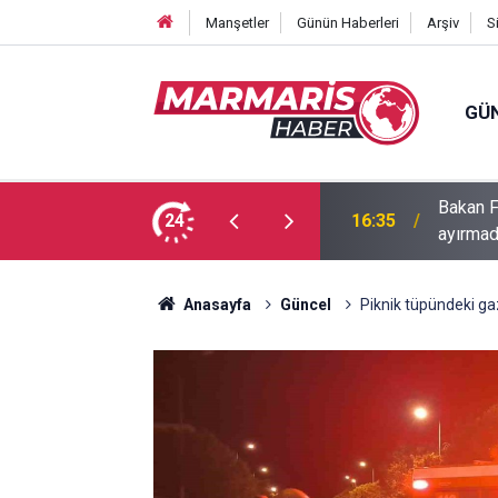
Manşetler
Günün Haberleri
Arşiv
S
GÜ
Bakan F
fa Pekpak son yolculuğuna uğurlandı
24
16:35
ayırmad
Anasayfa
Güncel
Piknik tüpündeki gaz