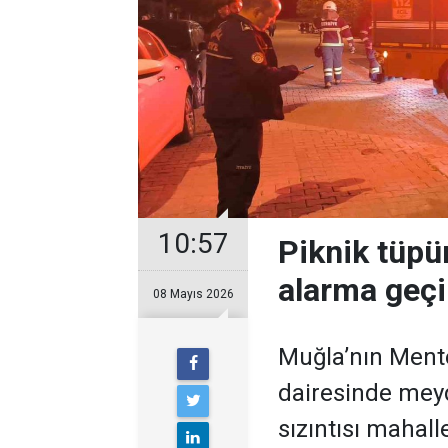
10:57
Piknik tüpün
alarma geçi
08 Mayıs 2026
Muğla’nın Ment
dairesinde mey
sızıntısı mahal