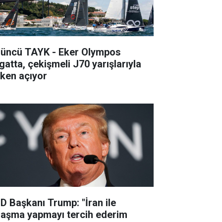
’üncü TAYK - Eker Olympos
gatta, çekişmeli J70 yarışlarıyla
lken açıyor
D Başkanı Trump: "İran ile
laşma yapmayı tercih ederim