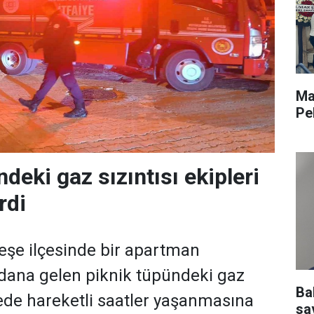
Ma
Pe
deki gaz sızıntısı ekipleri
rdi
eşe ilçesinde bir apartman
dana gelen piknik tüpündeki gaz
Ba
lede hareketli saatler yaşanmasına
sav