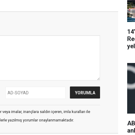
14
Re
ye
veya imalar, inançlara saldırı içeren, imla kuralları ile
flerle yazılmış yorumlar onaylanmamaktadır.
AB
an