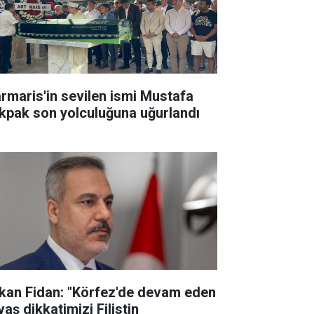
rmaris'in sevilen ismi Mustafa
kpak son yolculuğuna uğurlandı
kan Fidan: "Körfez'de devam eden
aş dikkatimizi Filistin