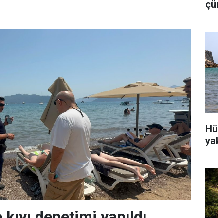
çü
is
Hü
ya
 kıyı denetimi yapıldı