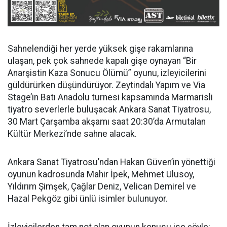
Sahnelendiği her yerde yüksek gişe rakamlarına
ulaşan, pek çok sahnede kapalı gişe oynayan “Bir
Anarşistin Kaza Sonucu Ölümü” oyunu, izleyicilerini
güldürürken düşündürüyor. Zeytindalı Yapım ve Via
Stage’in Batı Anadolu turnesi kapsamında Marmarisli
tiyatro severlerle buluşacak Ankara Sanat Tiyatrosu,
30 Mart Çarşamba akşamı saat 20:30’da Armutalan
Kültür Merkezi’nde sahne alacak.
Ankara Sanat Tiyatrosu’ndan Hakan Güven’in yönettiği
oyunun kadrosunda Mahir İpek, Mehmet Ulusoy,
Yıldırım Şimşek, Çağlar Deniz, Velican Demirel ve
Hazal Pekgöz gibi ünlü isimler bulunuyor.
İzleyicilerden tam not alan oyunun konusu ise şöyle: