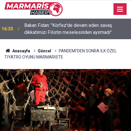
Bakan Fidan: "Körfez'de devam eden savaş
16:35
dikkatimizi Filistin meselesinden ayırmadı"
Anasayfa
Güncel
PANDEMİ'DEN SONRA İLK ÖZEL
TİYATRO OYUNU MARMARİSTE