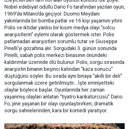
Nobel edebiyat ödüllü Dario Fo tarafından yazılan oyun,
1969'da Milano’da
geçiyor
. Duomo Meydanı
yakınlarında bir bomba patlar ve 16 kişi yaşamını yitirir.
Polis ve iktidar yanlısı bir kısım medya olayı “solcu
anarşistlerin” eylemi olarak göstermek ister. Polis
patlamadan anarşistleri sorumlu tutar ve Giuseppe
Pinelli'yi gözaltına alır. Sorgudaki 3. günün sonunda
Pinelli, sabah polis merkezi binasının önündeki
kaldırımlar üzerinde ölü bulunur. Polis, sorgu sırasında
anarşistin binanın beşinci katından “kaza sonucu”
düştüğünü söyler. Bu sırada aynı binaya “akıllı bir deli”
sorgulanmak üzere getirilmiştir… İşte emniyetteki
olaylar böylece başlar. Oyunlarında her zaman
yaşanmış olayları anlatan “tiyatro karikatürcüsü” Dario
Fo, yine yaşanan bir olayı oyunlaştırırken; dramatik
sorgu sahnelerinden, kara bir komedi yaratıyor.