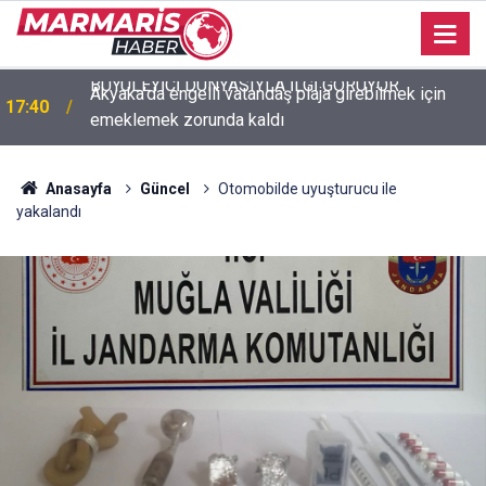
Akyaka’da engelli vatandaş plaja girebilmek için
17:40
emeklemek zorunda kaldı
Anasayfa
Güncel
Otomobilde uyuşturucu ile
yakalandı