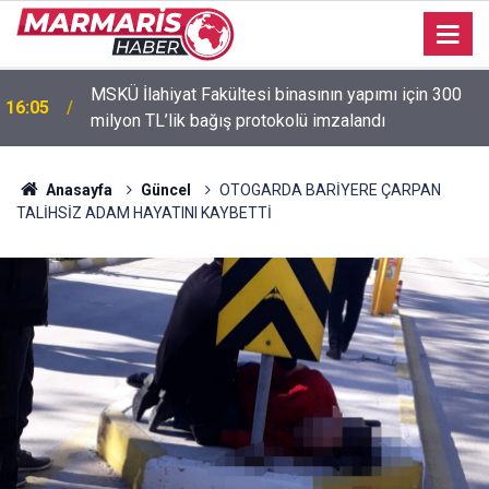
MSKÜ İlahiyat Fakültesi binasının yapımı için 300
16:05
milyon TL’lik bağış protokolü imzalandı
15:53
Murat Dalkılıç hem sahnede hem formda
Anasayfa
Güncel
OTOGARDA BARİYERE ÇARPAN
TALİHSİZ ADAM HAYATINI KAYBETTİ