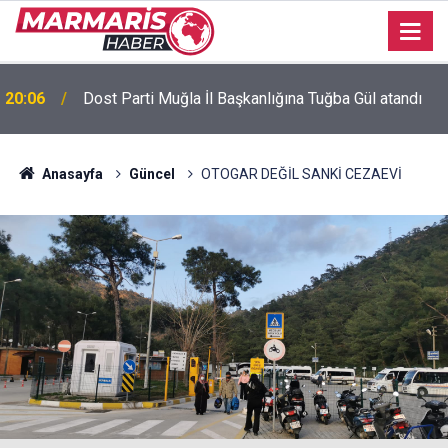
Bursaspor’da 2026-2027 sezonu forma numaraları
16:51
açıklandı
Anasayfa
Güncel
OTOGAR DEĞİL SANKİ CEZAEVİ