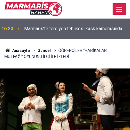
09:20
9 Ağustos - 15 Ağustos burç yorumları
Anasayfa
Güncel
ÖĞRENCİLER “HARİKALAR
MUTFAĞI” OYUNUNU İLGİ İLE İZLEDİ