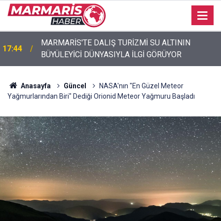
MARMARİS'TE DALIŞ TURİZMİ SU ALTININ
17:44
Akyaka’da engelli vatandaş plaja girebilmek için
BÜYÜLEYİCİ DÜNYASIYLA İLGİ GÖRÜYOR
17:40
emeklemek zorunda kaldı
Anasayfa
Güncel
NASA'nın "En Güzel Meteor
Yağmurlarından Biri" Dediği Orionid Meteor Yağmuru Başladı