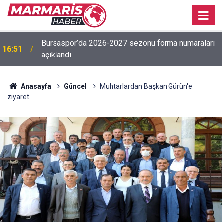
İşitme Engelliler Genç Kız Futsal Milli Takımı,
16:50
Bilecik’te kampa girdi
Anasayfa
Güncel
Muhtarlardan Başkan Gürün'e
ziyaret