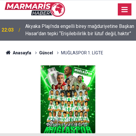
Akyaka Plajı’nda engelli birey mağduriyetine Başkan
22:03
İçmeler’de denize kanalizasyon aktı “Yeşilimiz gitti,
Hasar’dan tepki “Erişilebilirlik bir lütuf değil, haktır”
21:58
mavimiz gitmesin! ”
Anasayfa
Güncel
MUĞLASPOR 1. LİGTE