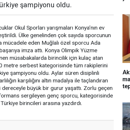
ürkiye şampiyonu oldu.
klar Okul Sporları yarışmaları Konya’nın ev
eştirildi. Ülke genelinden çok sayıda sporcunun
rda mücadele eden Muğlalı özel sporcu Ada
başarıya imza attı. Konya Olimpik Yüzme
n müsabakalarda birincilik için kulaç atan
00 metre serbest kategorisinde tüm rakiplerini
Ak
kiye şampiyonu oldu. Aylar süren disiplinli
ma
lılığın karşılığını altın madalya ile taçlandıran
tep
i dereceyle büyük bir gurur yaşattı. Zorlu geçen
ha
rformans sergileyen genç sporcu, kategorisinde
Türkiye birincileri arasına yazdırdı.