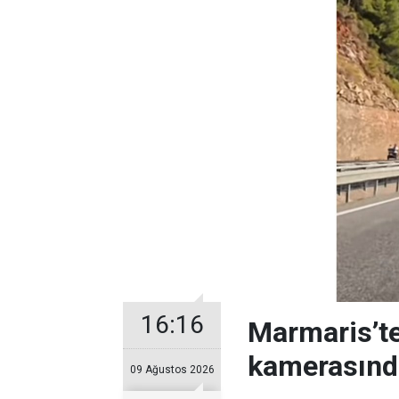
16:16
Marmaris’te
kamerasınd
09 Ağustos 2026