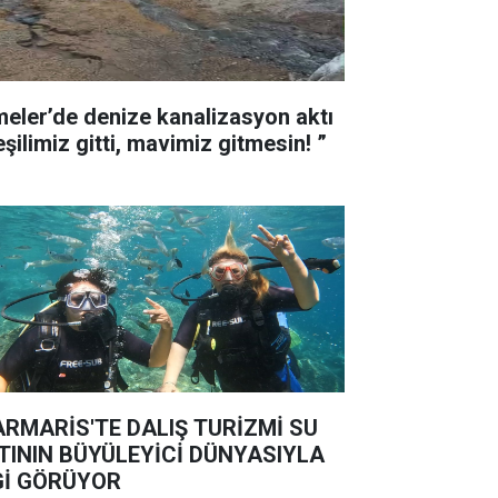
meler’de denize kanalizasyon aktı
“Yeşilimiz gitti, mavimiz gitmesin! ”
RMARİS'TE DALIŞ TURİZMİ SU
TININ BÜYÜLEYİCİ DÜNYASIYLA
Gİ GÖRÜYOR