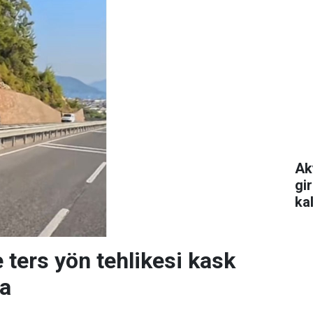
Ak
gi
ka
 ters yön tehlikesi kask
a