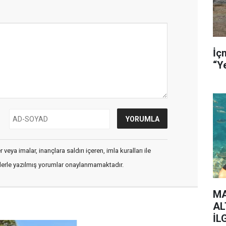
İç
veya imalar, inançlara saldırı içeren, imla kuralları ile
flerle yazılmış yorumlar onaylanmamaktadır.
MA
AL
İL