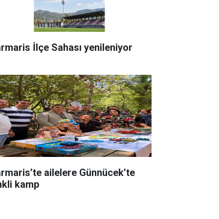
rmaris İlçe Sahası yenileniyor
rmaris’te ailelere Günnücek’te
nkli kamp