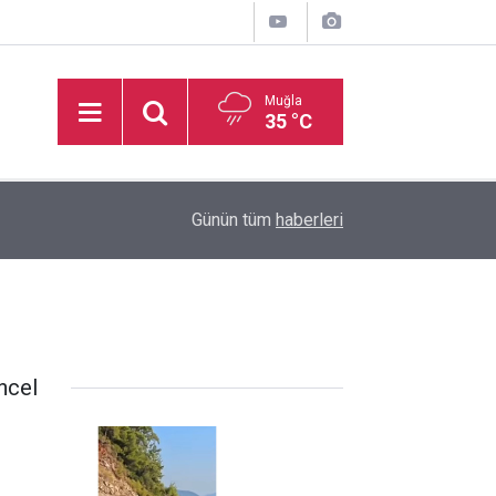
Muğla
35 °C
Akyaka Plajı’nda engelli birey mağduriyetine Ba
22:03
Günün tüm
haberleri
“Erişilebilirlik bir lütuf değil, haktır”
ncel