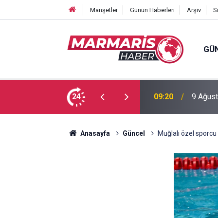
Manşetler
Günün Haberleri
Arşiv
S
GÜ
kask kamerasında
24
09:20
9 Ağust
Anasayfa
Güncel
Muğlalı özel sporcu