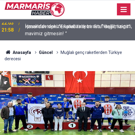
n
İçmeler’de denize kanalizasyon aktı “Yeşilimiz gitti,
21:58
mavimiz gitmesin! ”
Anasayfa
Güncel
Muğlalı genç raketlerden Türkiye
derecesi