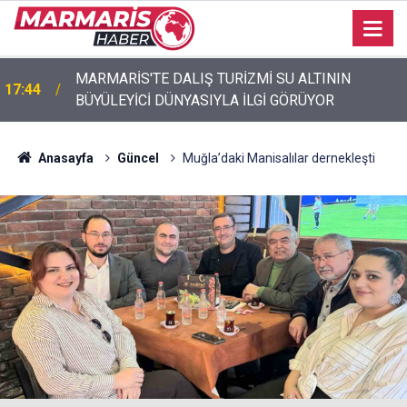
MARMARİS'TE DALIŞ TURİZMİ SU ALTININ
17:44
BÜYÜLEYİCİ DÜNYASIYLA İLGİ GÖRÜYOR
Akyaka’da engelli vatandaş plaja girebilmek için
17:40
emeklemek zorunda kaldı
Anasayfa
Güncel
Muğla’daki Manisalılar dernekleşti