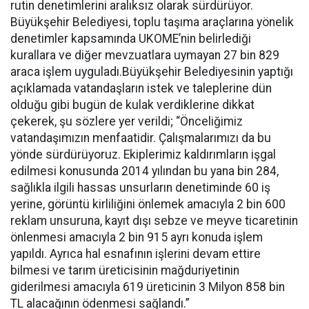
rutin denetimlerini aralıksız olarak sürdürüyor.
Büyükşehir Belediyesi, toplu taşıma araçlarına yönelik
denetimler kapsamında UKOME’nin belirlediği
kurallara ve diğer mevzuatlara uymayan 27 bin 829
araca işlem uyguladı.
Büyükşehir Belediyesinin yaptığı
açıklamada vatandaşların istek ve taleplerine dün
olduğu gibi bugün de kulak verdiklerine dikkat
çekerek, şu sözlere yer verildi; “Önceliğimiz
vatandaşımızın menfaatidir. Çalışmalarımızı da bu
yönde sürdürüyoruz. Ekiplerimiz kaldırımların işgal
edilmesi konusunda 2014 yılından bu yana bin 284,
sağlıkla ilgili hassas unsurların denetiminde 60 iş
yerine, görüntü kirliliğini önlemek amacıyla 2 bin 600
reklam unsuruna,
kayıt dışı sebze ve meyve ticaretinin
önlenmesi amacıyla 2 bin 915 ayrı konuda işlem
yapıldı. Ayrıca hal esnafının işlerini devam ettire
bilmesi ve tarım üreticisinin mağduriyetinin
giderilmesi amacıyla 619 üreticinin 3 Milyon 858 bin
TL alacağının ödenmesi sağlandı.”