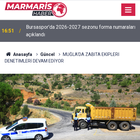
İşitme Engelliler Genç Kız Futsal Milli Takımı,
16:50
Bilecik’te kampa girdi
Anasayfa
Güncel
MUĞLA’DA ZABITA EKİPLERİ
DENETİMLERİ DEVAM EDİYOR