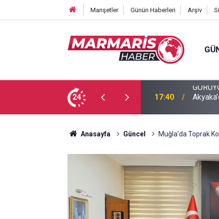
Manşetler
Günün Haberleri
Arşiv
S
GÜ
U ALTININ BÜYÜLEYİCİ DÜNYASIYLA İLGİ
24
17:40
Akyaka’
Anasayfa
Güncel
Muğla’da Toprak Kor