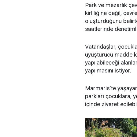
Park ve mezarlık çev
kirliliğine değil, çe
oluşturduğunu belirt
saatlerinde denetimle
Vatandaşlar, çocuklar
uyuşturucu madde kul
yapılabileceği alanl
yapılmasını istiyor.
Marmaris’te yaşayan 
parkları çocuklara, y
içinde ziyaret edilebi