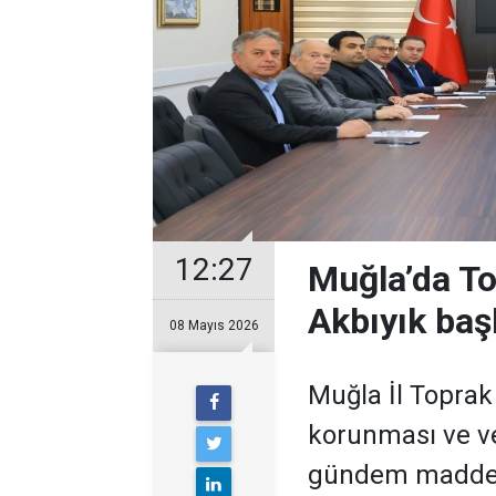
12:27
Muğla’da To
Akbıyık baş
08 Mayıs 2026
Muğla İl Toprak
korunması ve ve
gündem maddele