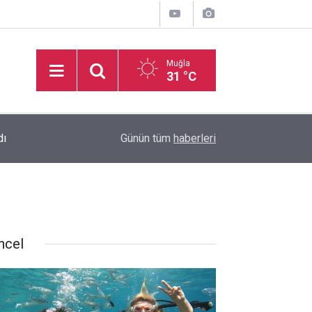
Muğla
31 °C
dı
17:11
Marmaris İlçe Sahası yenileniyor
Günün tüm
haberleri
ncel