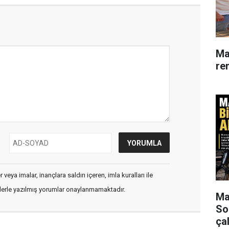
Ma
re
veya imalar, inançlara saldırı içeren, imla kuralları ile
flerle yazılmış yorumlar onaylanmamaktadır.
Mar
So
çal