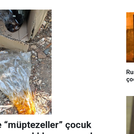
Ru
ço
 “müptezeller” çocuk