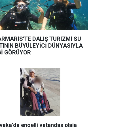
RMARİS'TE DALIŞ TURİZMİ SU
TININ BÜYÜLEYİCİ DÜNYASIYLA
Gİ GÖRÜYOR
yaka’da engelli vatandaş plaja