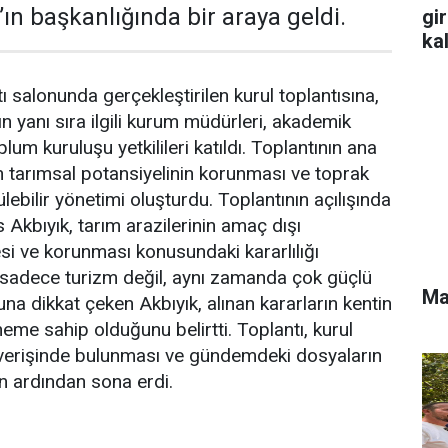
k’ın başkanlığında bir araya geldi.
gi
ka
tı salonunda gerçekleştirilen kurul toplantısına,
’ın yanı sıra ilgili kurum müdürleri, akademik
oplum kuruluşu yetkilileri katıldı. Toplantının ana
 tarımsal potansiyelinin korunması ve toprak
lebilir yönetimi oluşturdu. Toplantının açılışında
s Akbıyık, tarım arazilerinin amaç dışı
si ve korunması konusundaki kararlılığı
 sadece turizm değil, aynı zamanda çok güçlü
Ma
una dikkat çeken Akbıyık, alınan kararların kentin
öneme sahip olduğunu belirtti. Toplantı, kurul
şverişinde bulunması ve gündemdeki dosyaların
n ardından sona erdi.