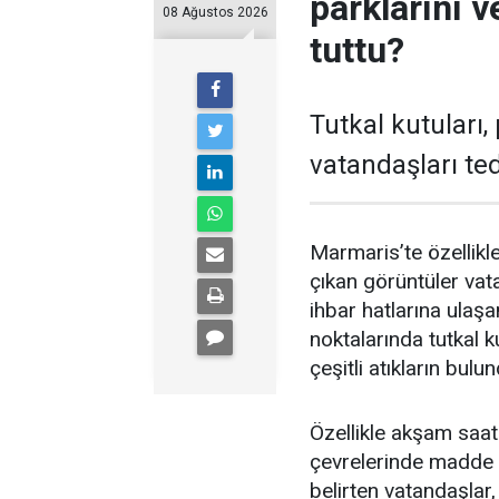
parklarını 
08 Ağustos 2026
tuttu?
Tutkal kutuları, 
vatandaşları ted
Marmaris’te özellikl
çıkan görüntüler vat
ihbar hatlarına ulaşa
noktalarında tutkal ku
çeşitli atıkların bul
Özellikle akşam saat
çevrelerinde madde k
belirten vatandaşlar, 