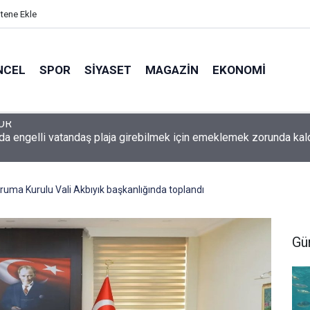
itene Ekle
NCEL
SPOR
SIYASET
MAGAZIN
EKONOMI
da engelli vatandaş plaja girebilmek için emeklemek zorunda kal
uma Kurulu Vali Akbıyık başkanlığında toplandı
Gü