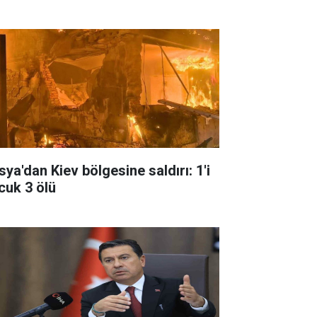
sya'dan Kiev bölgesine saldırı: 1'i
cuk 3 ölü