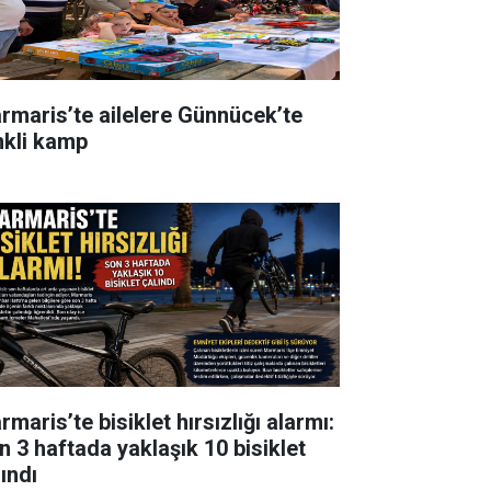
rmaris’te ailelere Günnücek’te
nkli kamp
maris’te bisiklet hırsızlığı alarmı:
n 3 haftada yaklaşık 10 bisiklet
ındı