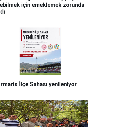
rebilmek için emeklemek zorunda
ldı
rmaris İlçe Sahası yenileniyor