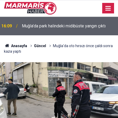
MSKÜ İlahiyat Fakültesi binasının yapımı için 300
16:05
milyon TL’lik bağış protokolü imzalandı
Anasayfa
Güncel
Muğla'da oto hırsızı önce çaldı sonra
kaza yaptı