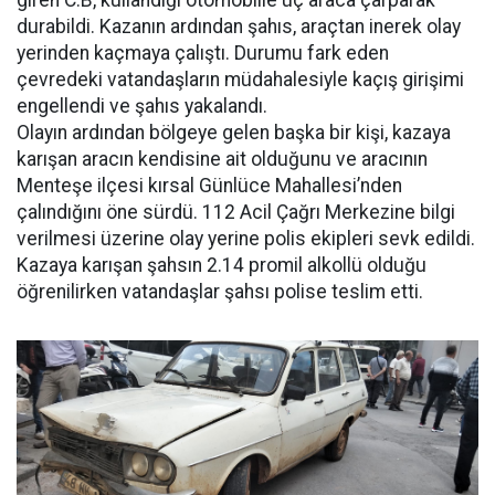
giren C.B, kullandığı otomobille üç araca çarparak
durabildi. Kazanın ardından şahıs, araçtan inerek olay
yerinden kaçmaya çalıştı. Durumu fark eden
çevredeki vatandaşların müdahalesiyle kaçış girişimi
engellendi ve şahıs yakalandı.
Olayın ardından bölgeye gelen başka bir kişi, kazaya
karışan aracın kendisine ait olduğunu ve aracının
Menteşe ilçesi kırsal Günlüce Mahallesi’nden
çalındığını öne sürdü. 112 Acil Çağrı Merkezine bilgi
verilmesi üzerine olay yerine polis ekipleri sevk edildi.
Kazaya karışan şahsın 2.14 promil alkollü olduğu
öğrenilirken vatandaşlar şahsı polise teslim etti.