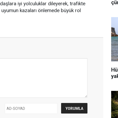
çü
aşlara iyi yolculuklar dileyerek, trafikte
is
a uyumun kazaları önlemede büyük rol
Hü
ya