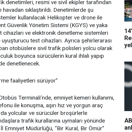
k denetimleri, resmi ve sivil ekipler tarafından
havadan sıklaştırıldı. Denetimlerde şu
stemler kullanılacak Helikopter ve drone ile
nt Güvenlik Yönetim Sistemi (KGYS) ve yaka
14
t cihazları ve elektronik denetleme sistemleri
Re
uyuşturucu test cihazları. Ayrıca şehirlerarası
ye
pan otobüslere sivil trafik polisleri yolcu olarak
lculuk boyunca sürücülerin kural ihlali yapıp
lde denetlenecek.
rme faaliyetleri sürüyor’’
Otobüs Terminali’nde, emniyet kemeri kullanımı,
lefonu ile konuşma, aşırı hız ve yorgun araç
rda yolcular ve sürücüler broşürlerle
AB
tandaşlara trafik kurallarına uymaları yönünde
an
 İl Emniyet Müdürlüğü, “Bir Kural, Bir Ömür”