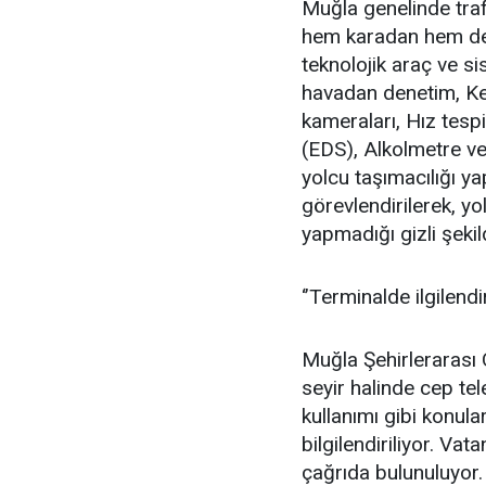
Muğla genelinde trafi
hem karadan hem de 
teknolojik araç ve si
havadan denetim, Ke
kameraları, Hız tespi
(EDS), Alkolmetre ve 
yolcu taşımacılığı ya
görevlendirilerek, yo
yapmadığı gizli şeki
‘’Terminalde ilgilendi
Muğla Şehirlerarası 
seyir halinde cep te
kullanımı gibi konula
bilgilendiriliyor. Va
çağrıda bulunuluyor.