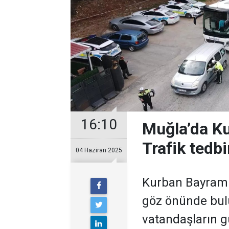
16:10
Muğla’da Ku
Trafik tedbir
04 Haziran 2025
Kurban Bayramı t
göz önünde bul
vatandaşların g