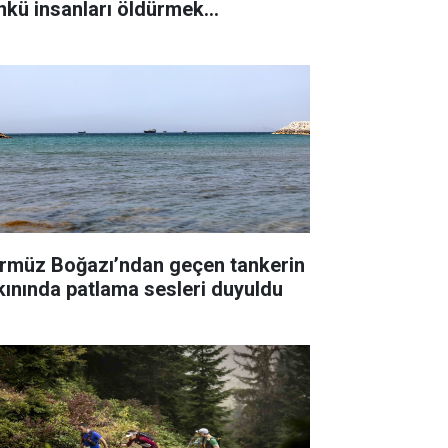
nkü insanları öldürmek
temiyorum"
rmüz Boğazı’ndan geçen tankerin
kınında patlama sesleri duyuldu