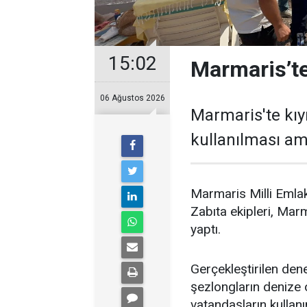
15:02
Marmaris’te
06 Ağustos 2026
Marmaris'te kıy
kullanılması ama
Marmaris Milli Emlak
Zabıta ekipleri, Marm
yaptı.
Gerçekleştirilen dene
şezlongların denize o
vatandaşların kulla