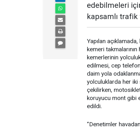
edebilmeleri iç
kapsamlı trafik t
Yapılan açıklamada,
kemeri takmalarının 
kemerlerinin yolculuk
edilmesi, cep telefo
daim yola odaklanmala
yolculuklarda her iki
çekilirken, motosikle
koruyucu mont gibi e
edildi.
‘’Denetimler havadan