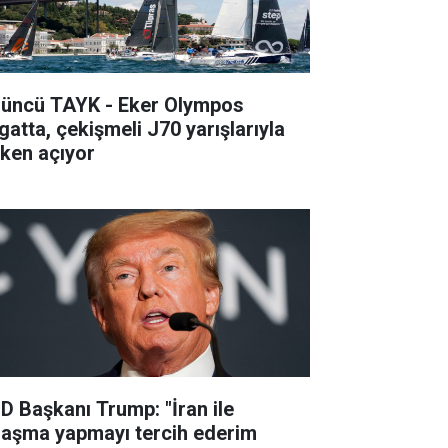
’üncü TAYK - Eker Olympos
gatta, çekişmeli J70 yarışlarıyla
lken açıyor
D Başkanı Trump: "İran ile
laşma yapmayı tercih ederim