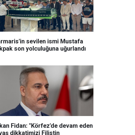
rmaris'in sevilen ismi Mustafa
kpak son yolculuğuna uğurlandı
kan Fidan: "Körfez'de devam eden
aş dikkatimizi Filistin