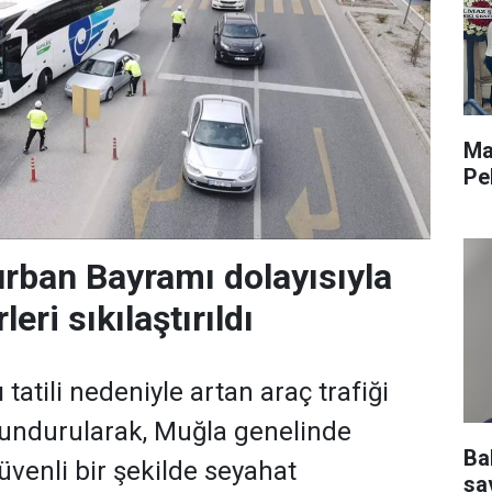
Ma
Pe
rban Bayramı dolayısıyla
leri sıkılaştırıldı
atili nedeniyle artan araç trafiği
undurularak, Muğla genelinde
Ba
üvenli bir şekilde seyahat
sav