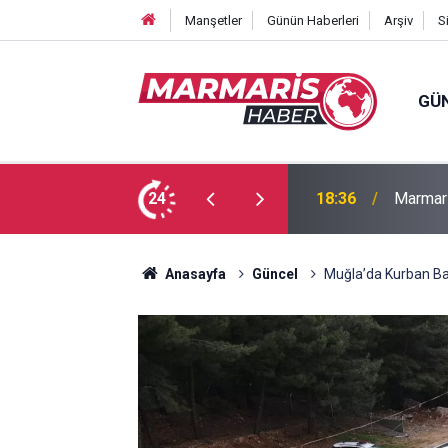
Manşetler
Günün Haberleri
Arşiv
S
GÜ
Bakan F
fa Pekpak son yolculuğuna uğurlandı
24
16:35
ayırmad
Anasayfa
Güncel
Muğla’da Kurban Bayra