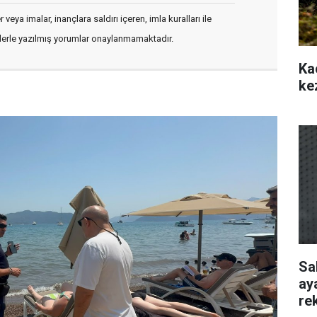
veya imalar, inançlara saldırı içeren, imla kuralları ile
flerle yazılmış yorumlar onaylanmamaktadır.
Ka
ke
Sa
ay
re