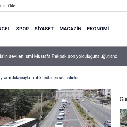
itene Ekle
NCEL
SPOR
SIYASET
MAGAZIN
EKONOMI
idan: "Körfez'de devam eden savaş dikkatimizi Filistin meseles
ı"
mı dolayısıyla Trafik tedbirleri sıkılaştırıldı
Gü