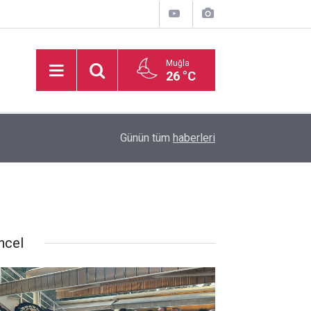
Muğla
26 °C
inden
16:32
Basketbol Süper Ligi’nde yeni sezonun fikstür k
Günün tüm
haberleri
ncel