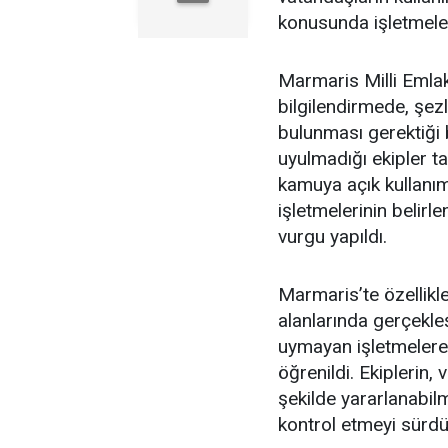
konusunda işletmeleri
Marmaris Milli Emlak
bilgilendirmede, şe
bulunması gerektiği 
uyulmadığı ekipler ta
kamuya açık kullanım 
işletmelerinin belir
vurgu yapıldı.
Marmaris’te özellikl
alanlarında gerçekle
uymayan işletmelere 
öğrenildi. Ekiplerin,
şekilde yararlanabilme
kontrol etmeyi sürdür