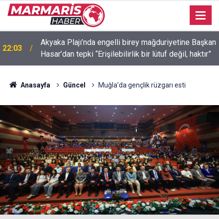
Akyaka Plajı’nda engelli birey mağduriyetine Başkan
22:03
Hasar’dan tepki “Erişilebilirlik bir lütuf değil, haktır”
İçmeler’de denize kanalizasyon aktı “Yeşilimiz gitti,
21:58
mavimiz gitmesin! ”
Anasayfa
Güncel
Muğla’da gençlik rüzgarı esti