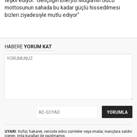
teşkil ediyor. ‘Gençliğin Enerjisi Muğla’nın Gücü’
mottosunun sahada bu kadar güçlü hissedilmesi
bizleri ziyadesiyle mutlu ediyor"
HABERE
YORUM KAT
UYARI:
Küfür, hakaret, rencide edici cümleler veya imalar, inançlara saldırı
içeren, imla kuralları ile yazılmamış,