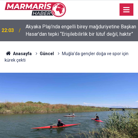
Akyaka Plajı’nda engelli birey mağduriyetine Başkan
22:03
İçmeler’de denize kanalizasyon aktı “Yeşilimiz gitti,
Hasar’dan tepki “Erişilebilirlik bir lütuf değil, haktır”
21:58
mavimiz gitmesin! ”
Anasayfa
Güncel
Muğla’da gençler doğa ve spor için
kürek çekti