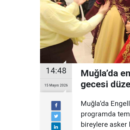
14:48
Muğla’da en
gecesi düze
15 Mayıs 2026
Muğla’da Engel
programda temsi
bireylere asker 