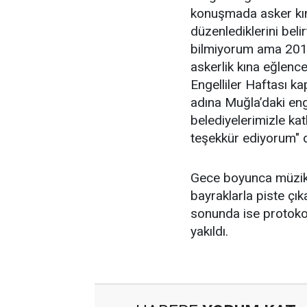
konuşmada asker kın
düzenlediklerini beli
bilmiyorum ama 2010 
askerlik kına eğlen
Engelliler Haftası ka
adına Muğla’daki eng
belediyelerimizle ka
teşekkür ediyorum" d
Gece boyunca müzik eş
bayraklarla piste çık
sonunda ise protokol
yakıldı.