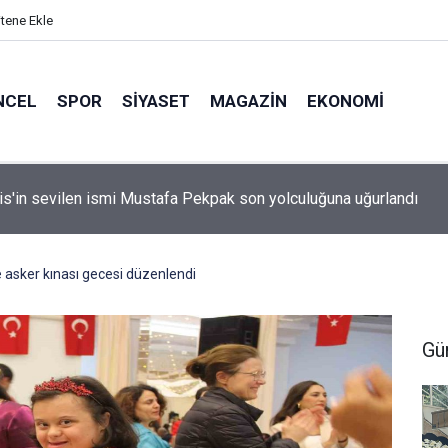
itene Ekle
NCEL
SPOR
SIYASET
MAGAZIN
EKONOMI
idan: "Körfez'de devam eden savaş dikkatimizi Filistin meseles
ı"
e asker kınası gecesi düzenlendi
Gü