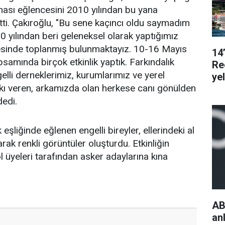
ası eğlencesini 2010 yılından bu yana
rtti. Çakıroğlu, "Bu sene kaçıncı oldu saymadım
yılından beri geleneksel olarak yaptığımız
cesinde toplanmış bulunmaktayız. 10-16 Mayıs
14
psamında birçok etkinlik yaptık. Farkındalık
Re
elli derneklerimiz, kurumlarımız ve yerel
ye
tkı veren, arkamızda olan herkese canı gönülden
edi.
liğinde eğlenen engelli bireyler, ellerindeki al
arak renkli görüntüler oluşturdu. Etkinliğin
 üyeleri tarafından asker adaylarına kına
AB
an