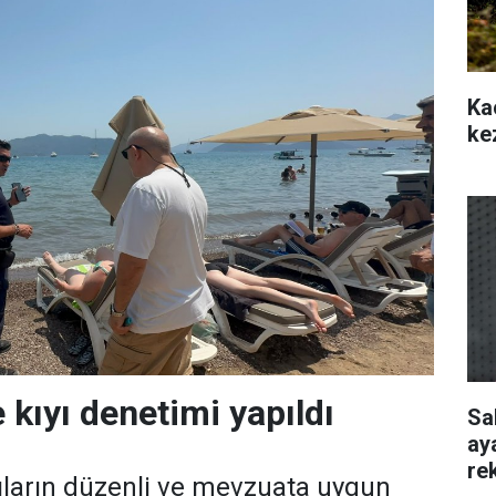
Ka
ke
 kıyı denetimi yapıldı
Sa
ay
re
ıların düzenli ve mevzuata uygun