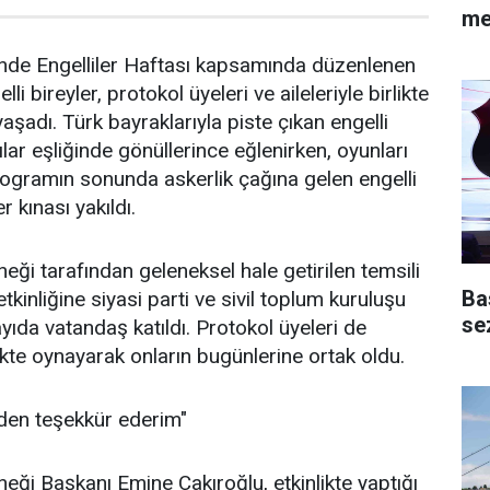
me
de Engelliler Haftası kapsamında düzenlenen
lli bireyler, protokol üyeleri ve aileleriyle birlikte
şadı. Türk bayraklarıyla piste çıkan engelli
ılar eşliğinde gönüllerince eğlenirken, oyunları
rogramın sonunda askerlik çağına gelen engelli
r kınası yakıldı.
eği tarafından geleneksel hale getirilen temsili
Ba
tkinliğine siyasi parti ve sivil toplum kuruluşu
se
sayıda vatandaş katıldı. Protokol üyeleri de
rlikte oynayarak onların bugünlerine ortak oldu.
den teşekkür ederim"
neği Başkanı Emine Çakıroğlu, etkinlikte yaptığı