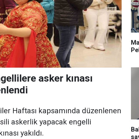
Ma
Pe
gellilere asker kınası
nlendi
liler Haftası kapsamında düzenlenen
li askerlik yapacak engelli
Ba
kınası yakıldı.
sav