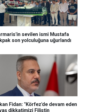
rmaris'in sevilen ismi Mustafa
kpak son yolculuğuna uğurlandı
kan Fidan: "Körfez'de devam eden
aş dikkatimizi Filistin