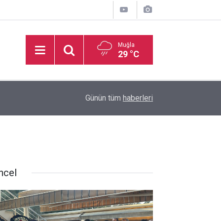
Muğla
29 °C
inden
16:32
Basketbol Süper Ligi’nde yeni sezonun fikstür k
Günün tüm
haberleri
ncel