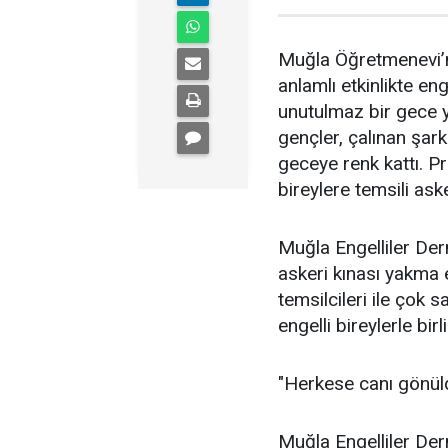
Muğla Öğretmenevi’n
anlamlı etkinlikte enge
unutulmaz bir gece ya
gençler, çalınan şark
geceye renk kattı. P
bireylere temsili aske
Muğla Engelliler Dern
askeri kınası yakma e
temsilcileri ile çok 
engelli bireylerle bi
"Herkese canı gönül
Muğla Engelliler Der