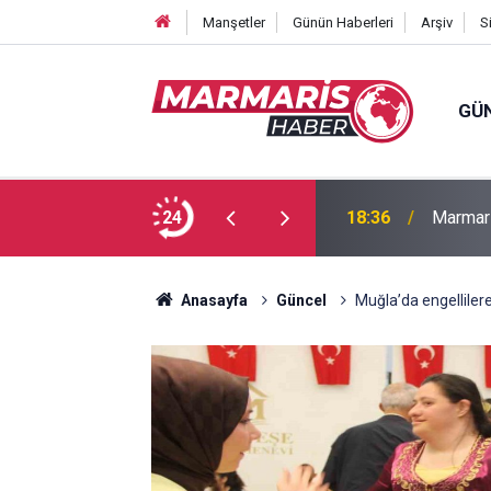
Manşetler
Günün Haberleri
Arşiv
S
GÜ
Bakan F
fa Pekpak son yolculuğuna uğurlandı
24
16:35
ayırmad
Anasayfa
Güncel
Muğla’da engelliler