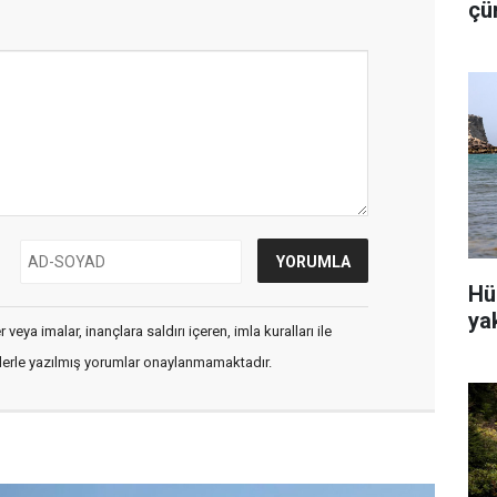
çü
is
Hü
ya
veya imalar, inançlara saldırı içeren, imla kuralları ile
flerle yazılmış yorumlar onaylanmamaktadır.