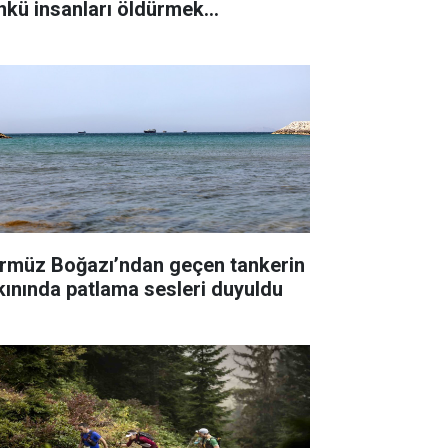
nkü insanları öldürmek
temiyorum"
rmüz Boğazı’ndan geçen tankerin
kınında patlama sesleri duyuldu