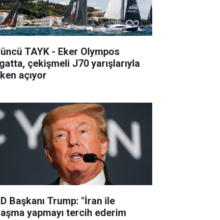
’üncü TAYK - Eker Olympos
gatta, çekişmeli J70 yarışlarıyla
lken açıyor
D Başkanı Trump: "İran ile
laşma yapmayı tercih ederim