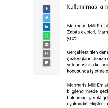
kullanılması ama
Marmaris Milli Emlak
Zabıta ekipleri, Marm
yaptı.
Gerçekleştirilen dene
şezlongların denize o
vatandaşların kulla
konusunda işletmeleri
Marmaris Milli Emlak
bilgilendirmede, şe
bulunması gerektiği 
uyulmadığı ekipler ta