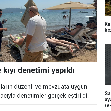
Ka
ke
 kıyı denetimi yapıldı
ıların düzenli ve mevzuata uygun
Sa
cıyla denetimler gerçekleştirildi.
ay
re