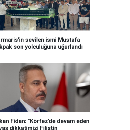
rmaris'in sevilen ismi Mustafa
kpak son yolculuğuna uğurlandı
kan Fidan: "Körfez'de devam eden
aş dikkatimizi Filistin