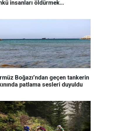
nkü insanları öldürmek
temiyorum"
rmüz Boğazı’ndan geçen tankerin
kınında patlama sesleri duyuldu