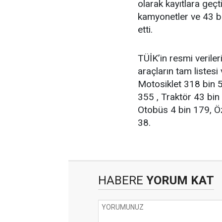
olarak kayıtlara geçt
kamyonetler ve 43 bin
etti.
TÜİK’in resmi veriler
araçların tam listesi
Motosiklet 318 bin 
355 , Traktör 43 bi
Otobüs 4 bin 179, Öz
38.
HABERE
YORUM KAT