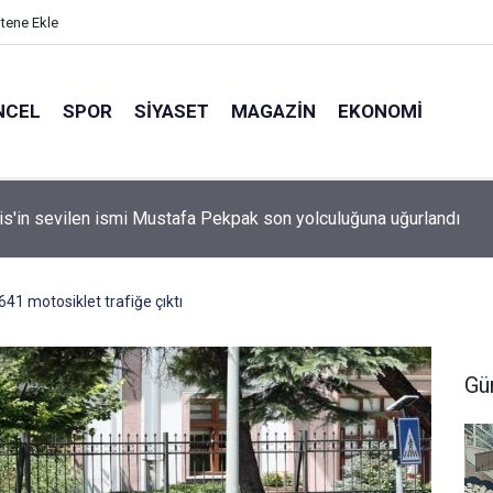
itene Ekle
NCEL
SPOR
SIYASET
MAGAZIN
EKONOMI
idan: "Körfez'de devam eden savaş dikkatimizi Filistin meseles
ı"
41 motosiklet trafiğe çıktı
Gü