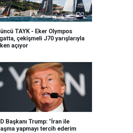
’üncü TAYK - Eker Olympos
gatta, çekişmeli J70 yarışlarıyla
lken açıyor
D Başkanı Trump: "İran ile
laşma yapmayı tercih ederim