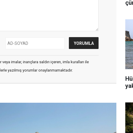
çü
is
veya imalar, inançlara saldırı içeren, imla kuralları ile
flerle yazılmış yorumlar onaylanmamaktadır.
Hü
ya