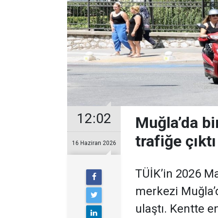
12:02
Muğla’da bi
trafiğe çıktı
16 Haziran 2026
TÜİK’in 2026 May
merkezi Muğla’d
ulaştı. Kentte en