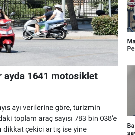
Ma
Pe
r ayda 1641 motosiklet
ıs ayı verilerine göre, turizmin
aki toplam araç sayısı 783 bin 038’e
Ba
 dikkat çekici artış ise yine
sav