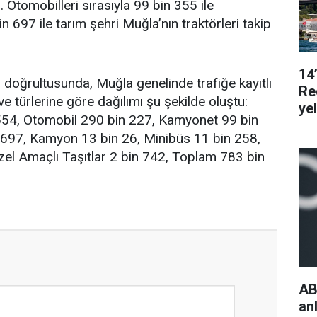
i. Otomobilleri sırasıyla 99 bin 355 ile
 697 ile tarım şehri Muğla’nın traktörleri takip
14
i doğrultusunda, Muğla genelinde trafiğe kayıtlı
Re
 ve türlerine göre dağılımı şu şekilde oluştu:
ye
554, Otomobil 290 bin 227, Kamyonet 99 bin
n 697, Kamyon 13 bin 26, Minibüs 11 bin 258,
el Amaçlı Taşıtlar 2 bin 742, Toplam 783 bin
AB
an