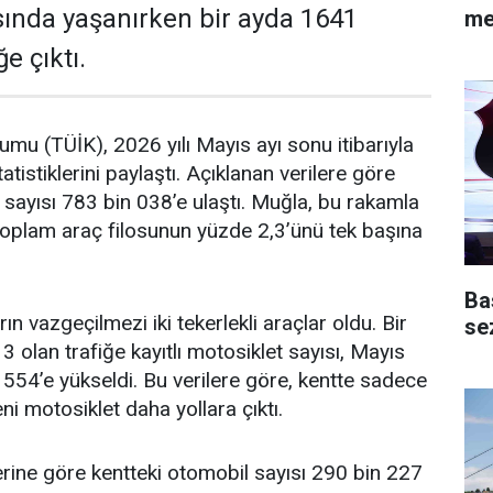
sında yaşanırken bir ayda 1641
me
e çıktı.
rumu (TÜİK), 2026 yılı Mayıs ayı sonu itibarıyla
statistiklerini paylaştı. Açıklanan verilere göre
 sayısı 783 bin 038’e ulaştı. Muğla, bu rakamla
toplam araç filosunun yüzde 2,3’ünü tek başına
Ba
n vazgeçilmezi iki tekerlekli araçlar oldu. Bir
se
 olan trafiğe kayıtlı motosiklet sayısı, Mayıs
554’e yükseldi. Bu verilere göre, kentte sadece
ni motosiklet daha yollara çıktı.
erine göre kentteki otomobil sayısı 290 bin 227