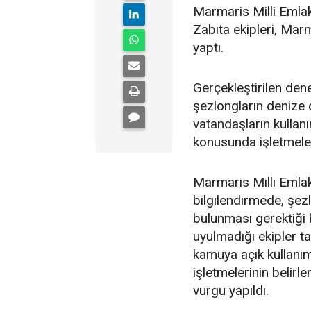
Marmaris Milli Emlak
Zabıta ekipleri, Marm
yaptı.
Gerçekleştirilen dene
şezlongların denize o
vatandaşların kulla
konusunda işletmeleri
Marmaris Milli Emlak
bilgilendirmede, şe
bulunması gerektiği 
uyulmadığı ekipler ta
kamuya açık kullanım 
işletmelerinin belir
vurgu yapıldı.