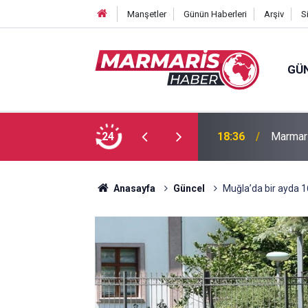
Manşetler
Günün Haberleri
Arşiv
S
GÜ
Bakan F
fa Pekpak son yolculuğuna uğurlandı
24
16:35
ayırmad
Anasayfa
Güncel
Muğla’da bir ayda 16