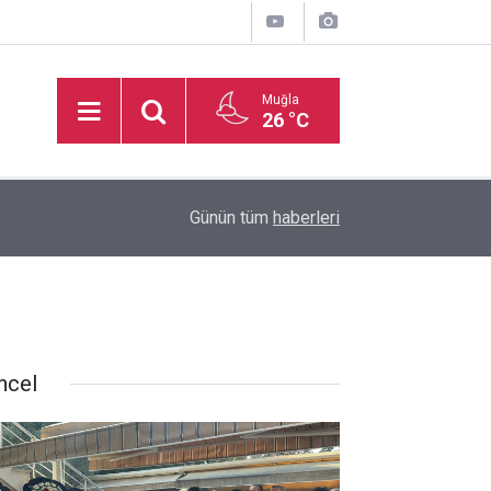
Muğla
26 °C
inden
16:32
Basketbol Süper Ligi’nde yeni sezonun fikstür k
Günün tüm
haberleri
ncel