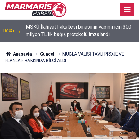
MSKÜ İlahiyat Fakültesi binasının yapımı için 300
16:05
milyon TL’lik bağış protokolü imzalandı
15:53
Murat Dalkılıç hem sahnede hem formda
Anasayfa
Güncel
MUĞLA VALİSİ TAVLI PROJE VE
PLANLAR HAKKINDA BİLGİ ALDI