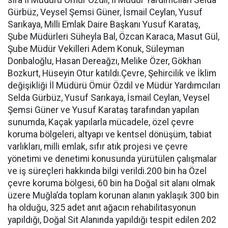
sıra İl Müdürü Ömür Özdil, İl Müdür Yardımcıları Selda
Gürbüz, Veysel Şemsi Güner, İsmail Ceylan, Yusuf
Sarıkaya, Milli Emlak Daire Başkanı Yusuf Karataş,
Şube Müdürleri Süheyla Bal, Özcan Karaca, Masut Gül,
Şube Müdür Vekilleri Adem Konuk, Süleyman
Donbaloğlu, Hasan Dereağzı, Melike Özer, Gökhan
Bozkurt, Hüseyin Otur katıldı.Çevre, Şehircilik ve İklim
değişikliği İl Müdürü Ömür Özdil ve Müdür Yardımcıları
Selda Gürbüz, Yusuf Sarıkaya, İsmail Ceylan, Veysel
Şemsi Güner ve Yusuf Karataş tarafından yapılan
sunumda, Kaçak yapılarla mücadele, özel çevre
koruma bölgeleri, altyapı ve kentsel dönüşüm, tabiat
varlıkları, milli emlak, sıfır atık projesi ve çevre
yönetimi ve denetimi konusunda yürütülen çalışmalar
ve iş süreçleri hakkında bilgi verildi.200 bin ha Özel
çevre koruma bölgesi, 60 bin ha Doğal sit alanı olmak
üzere Muğla’da toplam korunan alanın yaklaşık 300 bin
ha olduğu, 325 adet anıt ağacın rehabilitasyonun
yapıldığı, Doğal Sit Alanında yapıldığı tespit edilen 202