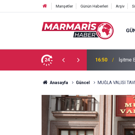
Manşetler
Günün Haberleri
Arşiv
S
GÜ
forma numaraları açıklandı
24
16:50
İşitme E
Anasayfa
Güncel
MUĞLA VALİSİ TAV