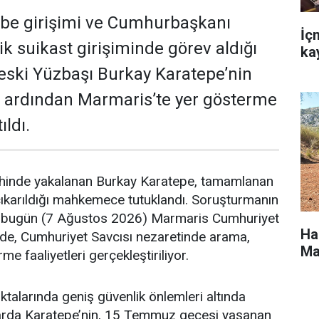
e girişimi ve Cumhurbaşkanı
İç
k suikast girişiminde görev aldığı
ka
ç eski Yüzbaşı Burkay Karatepe’nin
 ardından Marmaris’te yer gösterme
ıldı.
hinde yakalanan Burkay Karatepe, tamamlanan
çıkarıldığı mahkemece tutuklandı. Soruşturmanın
bugün (7 Ağustos 2026) Marmaris Cumhuriyet
Ha
nde, Cumhuriyet Savcısı nezaretinde arama,
Ma
e faaliyetleri gerçekleştiriliyor.
ktalarında geniş güvenlik önlemleri altında
arda Karatepe’nin, 15 Temmuz gecesi yaşanan