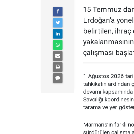
15 Temmuz darb
Erdoğan’a yöneli
belirtilen, ihra
yakalanmasının
çalışması başlat
1 Ağustos 2026 tari
tahkikatın ardından 
devamı kapsamında 
Savcılığı koordinesi
tarama ve yer gösterm
Marmaris’in farklı no
sürdürülen çalışmal