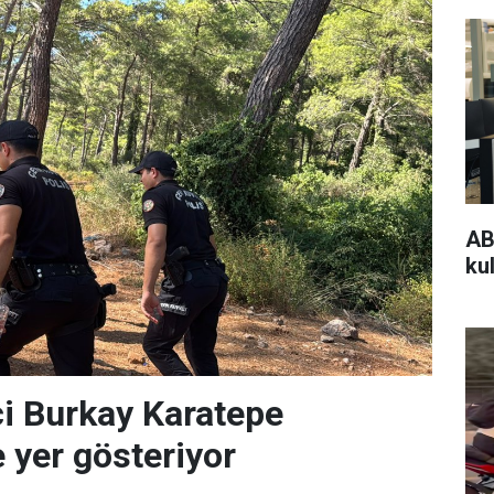
AB
kul
i Burkay Karatepe
 yer gösteriyor