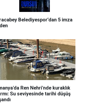
racabey Belediyespor’dan 5 imza
rden
manya'da Ren Nehri'nde kuraklık
armı: Su seviyesinde tarihi düşüş
şandı