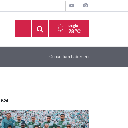
Muğla
28 °C
16:49
TAYK - Eker Olympos Regatta’da ilk start verildi
Günün tüm
haberleri
ncel