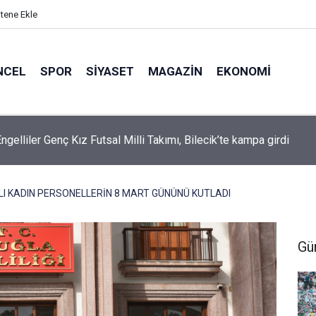
itene Ekle
NCEL
SPOR
SIYASET
MAGAZIN
EKONOMI
ngelliler Genç Kız Futsal Milli Takımı, Bilecik’te kampa girdi
LI KADIN PERSONELLERİN 8 MART GÜNÜNÜ KUTLADI
Gü