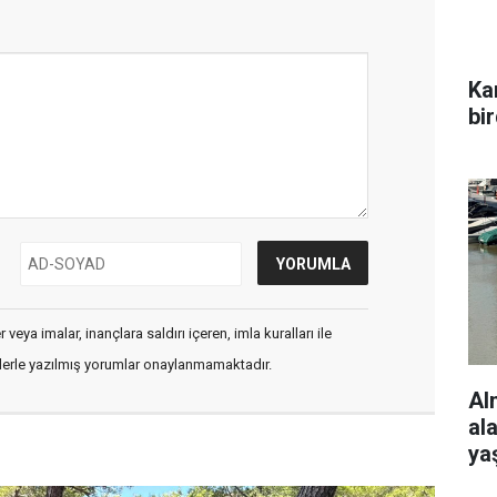
Ka
bi
veya imalar, inançlara saldırı içeren, imla kuralları ile
flerle yazılmış yorumlar onaylanmamaktadır.
Al
al
ya