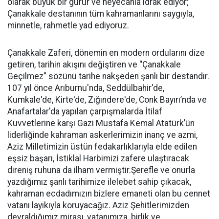
olarak büyük bir gurur ve heyecanla idrak ediyor;
Çanakkale destanının tüm kahramanlarını saygıyla,
minnetle, rahmetle yad ediyoruz.
Çanakkale Zaferi, dönemin en modern ordularını dize
getiren, tarihin akışını değiştiren ve “Çanakkale
Geçilmez” sözünü tarihe nakşeden şanlı bir destandır.
107 yıl önce Arıburnu'nda, Seddülbahir'de,
Kumkale'de, Kirte'de, Zığındere'de, Conk Bayırı’nda ve
Anafartalar'da yapılan çarpışmalarda İtilaf
Kuvvetlerine karşı Gazi Mustafa Kemal Atatürk’ün
liderliğinde kahraman askerlerimizin inanç ve azmi,
Aziz Milletimizin üstün fedakarlıklarıyla elde edilen
eşsiz başarı, İstiklal Harbimizi zafere ulaştıracak
direniş ruhuna da ilham vermiştir.Şerefle ve onurla
yazdığımız şanlı tarihimize ilelebet sahip çıkacak,
kahraman ecdadımızın bizlere emaneti olan bu cennet
vatanı layıkıyla koruyacağız. Aziz Şehitlerimizden
devraldığımız mirası, vatanımıza, birlik ve