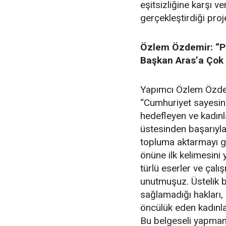
eşitsizliğine karşı v
gerçekleştirdiği proj
Özlem Özdemir: “P
Başkan Aras’a Çok
Yapımcı Özlem Özdemi
“Cumhuriyet sayesinde
hedefleyen ve kadın
üstesinden başarıyla
topluma aktarmayı g
önüne ilk kelimesini
türlü eserler ve çalış
unutmuşuz. Üstelik b
sağlamadığı hakları,
öncülük eden kadınl
Bu belgeseli yapma