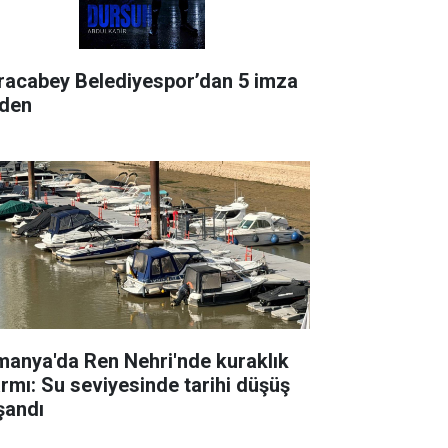
racabey Belediyespor’dan 5 imza
rden
manya'da Ren Nehri'nde kuraklık
armı: Su seviyesinde tarihi düşüş
şandı