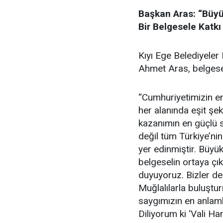
Başkan Aras: “Büyü
Bir Belgesele Katk
Kıyı Ege Belediyeler
Ahmet Aras, belgesel
“Cumhuriyetimizin en
her alanında eşit şek
kazanımın en güçlü s
değil tüm Türkiye’nin
yer edinmiştir. Büyük
belgeselin ortaya çı
duyuyoruz. Bizler de
Muğlalılarla buluştu
saygımızın en anlaml
Diliyorum ki ‘Vali Ha