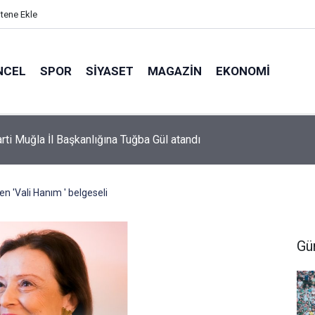
itene Ekle
NCEL
SPOR
SIYASET
MAGAZIN
EKONOMI
or’da 2026-2027 sezonu forma numaraları açıklandı
n 'Vali Hanım ' belgeseli
Gü