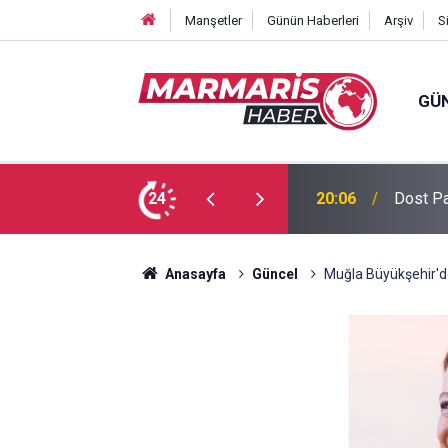
Manşetler
Günün Haberleri
Arşiv
S
GÜ
 Tuğba Gül atandı
24
16:51
Bursasp
Anasayfa
Güncel
Muğla Büyükşehir'de