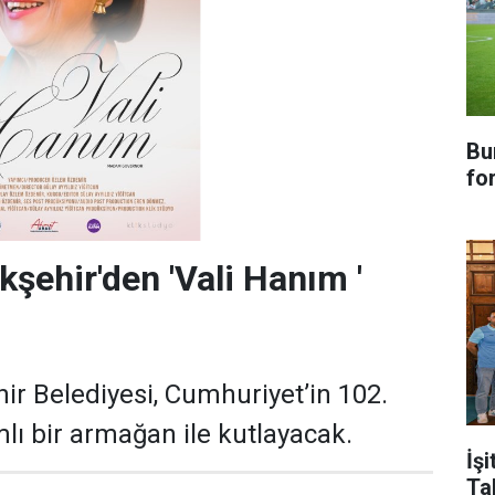
Bu
fo
şehir'den 'Vali Hanım '
r Belediyesi, Cumhuriyet’in 102.
mlı bir armağan ile kutlayacak.
İşi
Ta