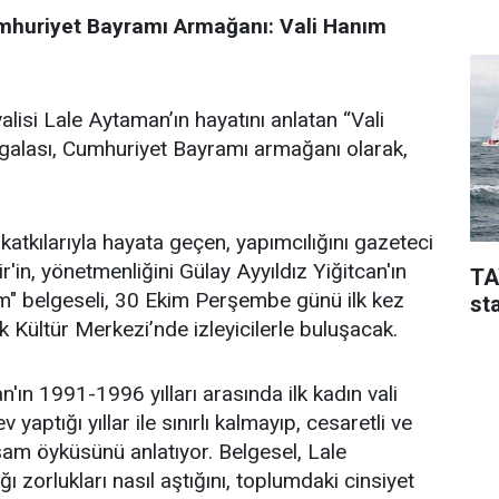
mhuriyet Bayramı Armağanı: Vali Hanım
valisi Lale Aytaman’ın hayatını anlatan “Vali
 galası, Cumhuriyet Bayramı armağanı olarak,
katkılarıyla hayata geçen, yapımcılığını gazeteci
in, yönetmenliğini Gülay Ayyıldız Yiğitcan'ın
TA
ım" belgeseli, 30 Ekim Perşembe günü ilk kez
sta
 Kültür Merkezi’nde izleyicilerle buluşacak.
'ın 1991-1996 yılları arasında ilk kadın vali
yaptığı yıllar ile sınırlı kalmayıp, cesaretli ve
aşam öyküsünü anlatıyor. Belgesel, Lale
ğı zorlukları nasıl aştığını, toplumdaki cinsiyet