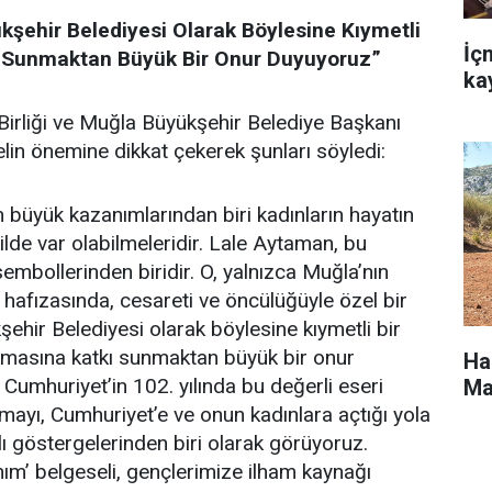
kşehir Belediyesi Olarak Böylesine Kıymetli
İç
ı Sunmaktan Büyük Bir Onur Duyuyoruz”
ka
 Birliği ve Muğla Büyükşehir Belediye Başkanı
in önemine dikkat çekerek şunları söyledi:
 büyük kazanımlarından biri kadınların hayatın
ilde var olabilmeleridir. Lale Aytaman, bu
embollerinden biridir. O, yalnızca Muğla’nın
 hafızasında, cesareti ve öncülüğüyle özel bir
şehir Belediyesi olarak böylesine kıymetli bir
kmasına katkı sunmaktan büyük bir onur
Ha
 Cumhuriyet’in 102. yılında bu değerli eseri
Ma
rmayı, Cumhuriyet’e ve onun kadınlara açtığı yola
ı göstergelerinden biri olarak görüyoruz.
nım’ belgeseli, gençlerimize ilham kaynağı