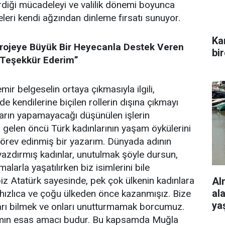
erdiği mücadeleyi ve valilik dönemi boyunca
eleri kendi ağzından dinleme fırsatı sunuyor.
Ka
rojeye Büyük Bir Heyecanla Destek Veren
bi
 Teşekkür Ederim”
r belgeselin ortaya çıkmasıyla ilgili,
 kendilerine biçilen rollerin dışına çıkmayı
ların yapamayacağı düşünülen işlerin
 gelen öncü Türk kadınlarının yaşam öykülerini
örev edinmiş bir yazarım. Dünyada adının
 yazdırmış kadınlar, unutulmak şöyle dursun,
malarla yaşatılırken biz isimlerini bile
iz Atatürk sayesinde, pek çok ülkenin kadınlara
Al
al
 hızlıca ve çoğu ülkeden önce kazanmışız. Bize
ya
arı bilmek ve onları unutturmamak borcumuz.
mın esas amacı budur. Bu kapsamda Muğla