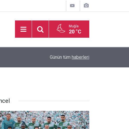
Muğla
20 °C
16:50
İşitme Engelliler Genç Kız Futsal Milli Takımı, Bi
Günün tüm
haberleri
ncel