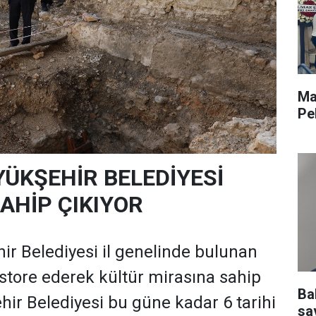
Ma
Pe
ÜKŞEHİR BELEDİYESİ
AHİP ÇIKIYOR
r Belediyesi il genelinde bulunan
restore ederek kültür mirasına sahip
Ba
hir Belediyesi bu güne kadar 6 tarihi
sav