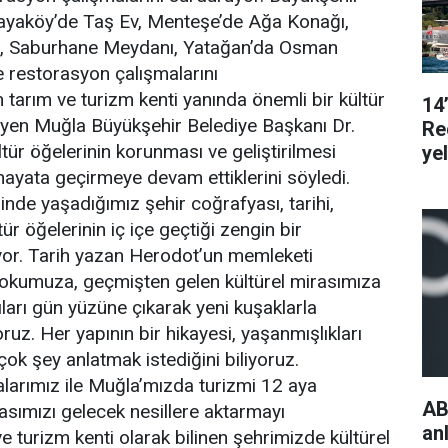
Kayaköy’de Taş Ev, Menteşe’de Ağa Konağı,
i, Saburhane Meydanı, Yatağan’da Osman
 restorasyon çalışmalarını
 tarım ve turizm kenti yanında önemli bir kültür
14
eyen Muğla Büyükşehir Belediye Başkanı Dr.
Re
ür öğelerinin korunması ve geliştirilmesi
ye
 hayata geçirmeye devam ettiklerini söyledi.
nde yaşadığımız şehir coğrafyası, tarihi,
ltür öğelerinin iç içe geçtiği zengin bir
yor. Tarih yazan Herodot’un memleketi
dokumuza, geçmişten gelen kültürel mirasımıza
ıları gün
yüzüne çıkarak yeni kuşaklarla
ruz. Her yapının bir hikayesi, yaşanmışlıkları
ok şey anlatmak istediğini biliyoruz.
larımız ile Muğla’mızda turizmi 12 aya
AB
rasımızı gelecek nesillere aktarmayı
an
e turizm kenti olarak bilinen şehrimizde kültürel