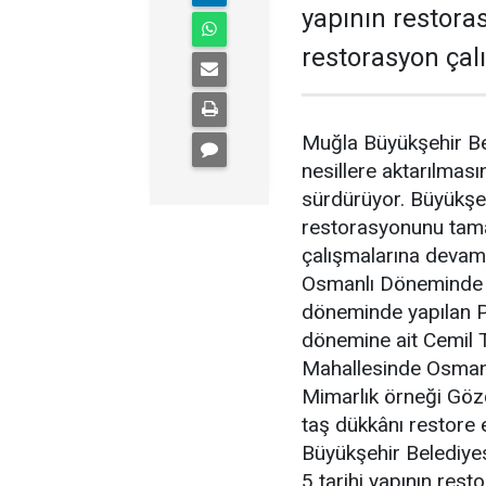
yapının restor
restorasyon çal
Muğla Büyükşehir Bel
nesillere aktarılmas
sürdürüyor. Büyükşehi
restorasyonunu tama
çalışmalarına devam 
Osmanlı Döneminde y
döneminde yapılan P
dönemine ait Cemil 
Mahallesinde Osmanl
Mimarlık örneği Gözc
taş dükkânı restore
Büyükşehir Belediye
5 tarihi yapının res