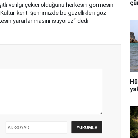
çü
tli ve ilgi çekici olduğunu herkesin görmesini
is
 Kültür kenti şehrimizde bu güzellikleri göz
esin yararlanmasını istiyoruz
” dedi.
Hü
ya