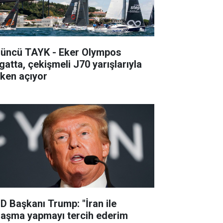
’üncü TAYK - Eker Olympos
gatta, çekişmeli J70 yarışlarıyla
lken açıyor
D Başkanı Trump: "İran ile
laşma yapmayı tercih ederim