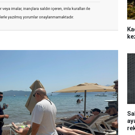
veya imalar, inançlara saldırı içeren, imla kuralları ile
flerle yazılmış yorumlar onaylanmamaktadır.
Ka
ke
Sa
ay
re