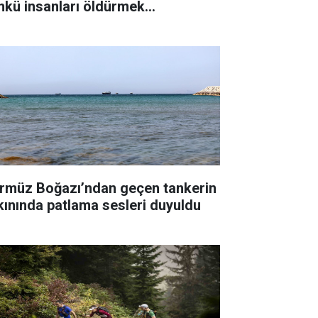
nkü insanları öldürmek
temiyorum"
rmüz Boğazı’ndan geçen tankerin
kınında patlama sesleri duyuldu