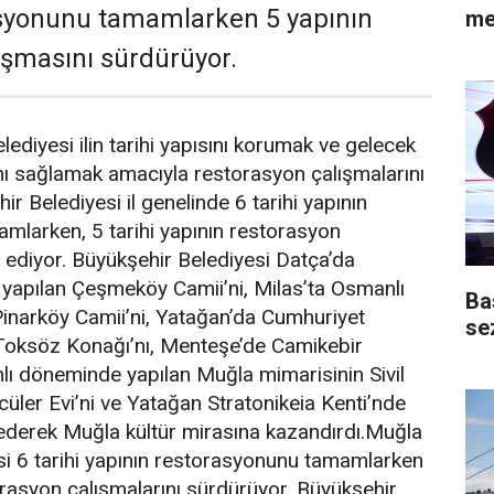
asyonunu tamamlarken 5 yapının
me
ışmasını sürdürüyor.
ediyesi ilin tarihi yapısını korumak ve gelecek
ını sağlamak amacıyla restorasyon çalışmalarını
r Belediyesi il genelinde 6 tarihi yapının
mlarken, 5 tarihi yapının restorasyon
ediyor. Büyükşehir Belediyesi Datça’da
apılan Çeşmeköy Camii’ni, Milas’ta Osmanlı
Ba
inarköy Camii’ni, Yatağan’da Cumhuriyet
se
Toksöz Konağı’nı, Menteşe’de Camikebir
ı döneminde yapılan Muğla mimarisinin Sivil
üler Evi’ni ve Yatağan Stratonikeia Kenti’nde
 ederek Muğla kültür mirasına kazandırdı.Muğla
si 6 tarihi yapının restorasyonunu tamamlarken
torasyon çalışmalarını sürdürüyor. Büyükşehir