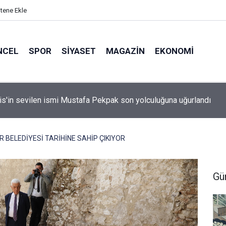
itene Ekle
NCEL
SPOR
SIYASET
MAGAZIN
EKONOMI
idan: "Körfez'de devam eden savaş dikkatimizi Filistin meseles
ı"
 BELEDİYESİ TARİHİNE SAHİP ÇIKIYOR
Gü