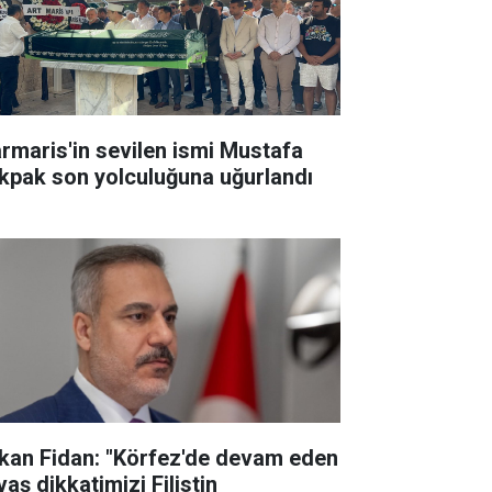
rmaris'in sevilen ismi Mustafa
kpak son yolculuğuna uğurlandı
kan Fidan: "Körfez'de devam eden
aş dikkatimizi Filistin