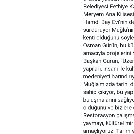
Belediyesi Fethiye 
Meryem Ana Kilises
Hamdi Bey Evi’nin de
sürdürüyor.Muğla’nın
kenti olduğunu söyl
Osman Gürün, bu kült
amacıyla projelerini
Başkan Gürün, “Üzeri
yapıları, insanı ile kü
medeniyeti barındırı
Muğla’mızda tarihi 
sahip çıkıyor, bu yap
buluşmalarını sağlıyo
olduğunu ve bizlere ç
Restorasyon çalışma
yaymayı, kültürel mi
amaçlıyoruz. Tarım v