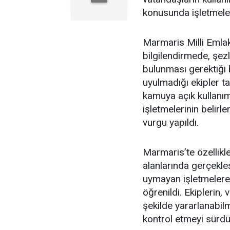
konusunda işletmeleri
Marmaris Milli Emlak
bilgilendirmede, şe
bulunması gerektiği 
uyulmadığı ekipler ta
kamuya açık kullanım 
işletmelerinin belir
vurgu yapıldı.
Marmaris’te özellikl
alanlarında gerçekle
uymayan işletmelere 
öğrenildi. Ekiplerin,
şekilde yararlanabilme
kontrol etmeyi sürdür