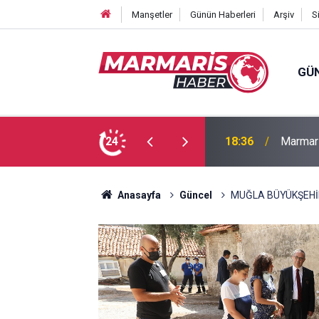
Manşetler
Günün Haberleri
Arşiv
S
GÜ
Bakan F
fa Pekpak son yolculuğuna uğurlandı
24
16:35
ayırmad
Anasayfa
Güncel
MUĞLA BÜYÜKŞEHİR