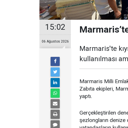
15:02
Marmaris’te
06 Ağustos 2026
Marmaris'te kıy
kullanılması ama
Marmaris Milli Emlak
Zabıta ekipleri, Marm
yaptı.
Gerçekleştirilen dene
şezlongların denize o
vatandaşların kulla