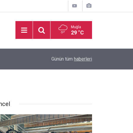
Muğla
29 °C
inden
16:32
Basketbol Süper Ligi’nde yeni sezonun fikstür k
Günün tüm
haberleri
ncel