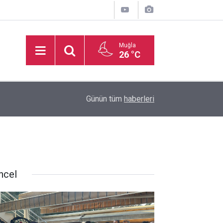
Muğla
26 °C
inden
16:32
Basketbol Süper Ligi’nde yeni sezonun fikstür k
Günün tüm
haberleri
ncel