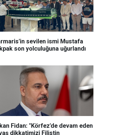
rmaris'in sevilen ismi Mustafa
kpak son yolculuğuna uğurlandı
kan Fidan: "Körfez'de devam eden
aş dikkatimizi Filistin