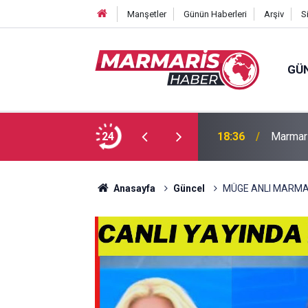
Manşetler
Günün Haberleri
Arşiv
S
GÜ
Bakan F
fa Pekpak son yolculuğuna uğurlandı
24
16:35
ayırmad
Anasayfa
Güncel
MÜGE ANLI MARMAR