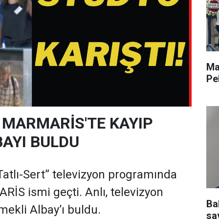
Ma
Pe
 MARMARİS'TE KAYIP
BAYI BULDU
Tatlı-Sert” televizyon programında
İS ismi geçti. Anlı, televizyon
Ba
mekli Albay’ı buldu.
sav