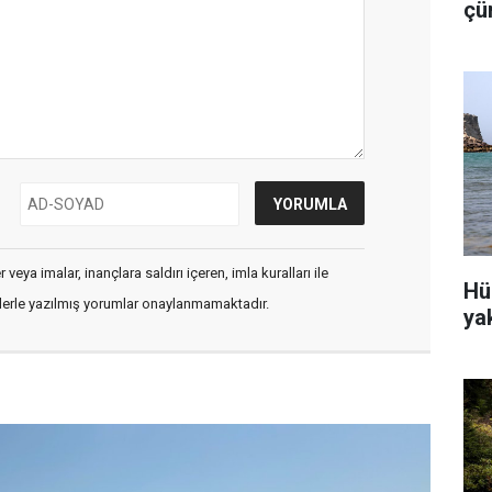
çü
is
veya imalar, inançlara saldırı içeren, imla kuralları ile
Hü
flerle yazılmış yorumlar onaylanmamaktadır.
ya