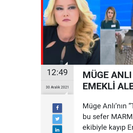
12:49
MÜGE ANLI
EMEKLİ AL
30 Aralık 2021
Müge Anlı’nın “
bu sefer MARMAR
ekibiyle kayıp E