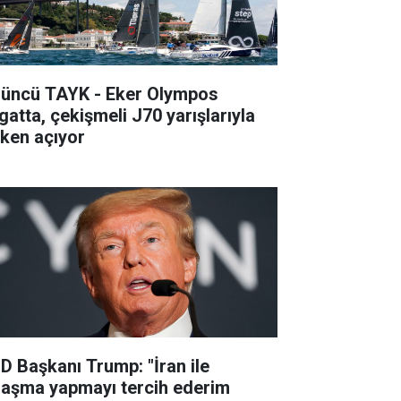
’üncü TAYK - Eker Olympos
gatta, çekişmeli J70 yarışlarıyla
lken açıyor
D Başkanı Trump: "İran ile
laşma yapmayı tercih ederim