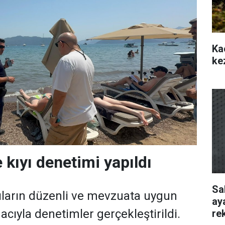
Ka
ke
 kıyı denetimi yapıldı
Sa
ıların düzenli ve mevzuata uygun
ay
cıyla denetimler gerçekleştirildi.
re