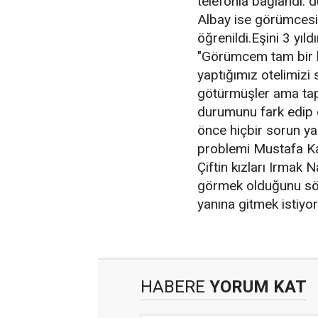
telefonla bağlandı. 
Albay ise görümcesind
öğrenildi.Eşini 3 yı
"Görümcem tam bir k
yaptığımız otelimizi
götürmüşler ama tap
durumunu fark edip o
önce hiçbir sorun y
problemi Mustafa Kay
Çiftin kızları Irmak 
görmek olduğunu sö
yanına gitmek istiyo
HABERE
YORUM KAT