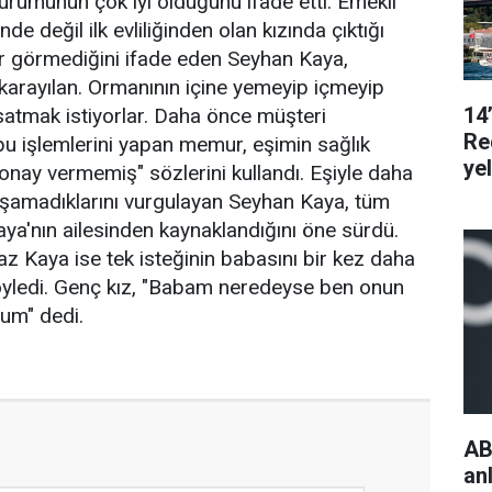
durumunun çok iyi olduğunu ifade etti. Emekli
e değil ilk evliliğinden olan kızında çıktığı
ldır görmediğini ifade eden Seyhan Kaya,
arayılan. Ormanının içine yemeyip içmeyip
14
 satmak istiyorlar. Daha önce müşteri
Re
u işlemlerini yapan memur, eşimin sağlık
ye
nay vermemiş" sözlerini kullandı. Eşiyle daha
aşamadıklarını vurgulayan Seyhan Kaya, tüm
a'nın ailesinden kaynaklandığını öne sürdü.
Naz Kaya ise tek isteğinin babasını bir kez daha
yledi. Genç kız, "Babam neredeyse ben onun
rum" dedi.
AB
an