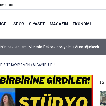
itene Ekle
NCEL
SPOR
SIYASET
MAGAZIN
EKONOMI
idan: "Körfez'de devam eden savaş dikkatimizi Filistin meseles
ı"
İS'TE KAYIP EMEKLİ ALBAYI BULDU
Gü