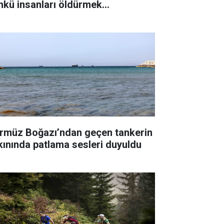
nkü insanları öldürmek
temiyorum"
rmüz Boğazı’ndan geçen tankerin
kınında patlama sesleri duyuldu