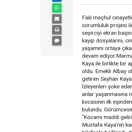
Faili meçhul cinayetl
sorumluluk projesi il
seyirciyi ekran başın
kayıp dosyalarını, ci
yaşamını ortaya çıka
devam ediyor.Marmari
Kaya ile birlikte bir
oldu. Emekli Albay o
getiren Seyhan Kaya
İzleyenleri şoke eden
anlar yaşanmasına n
kocasının ilk eşinden
bulundu. Görümcesine,
"Kocamı maddi geliri 
Mustafa Kaya’nın kaç