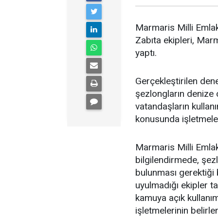
Marmaris Milli Emlak
Zabıta ekipleri, Marm
yaptı.
Gerçekleştirilen dene
şezlongların denize o
vatandaşların kulla
konusunda işletmeleri
Marmaris Milli Emlak
bilgilendirmede, şe
bulunması gerektiği 
uyulmadığı ekipler ta
kamuya açık kullanım 
işletmelerinin belir