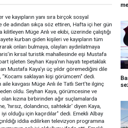
me
er ve kayıpların yanı sıra birçok sosyal
e de adından sıkça söz ettiren, Hafta içi her gün
a kilitleyen Müge Anlı ve ekibi, üzerinde çalıştığı
nayete kurban giden kişileri ve kayıpların tüm
rarak onları bulmaya, olayları aydınlatmaya
s’in kırsal turistik mahallesinde eşi Mustafa
 apart işleten Seyhan Kaya'nın hayatı tepetaklak
lan Mustafa Kaya'yı üç yıldır göremediğini dile
, “Kocamı saklayan kişi görümcem" dedi.
Ba
 aile kavgası Müge Anlı ile Tatlı Sert'te ilginç
se
eden oldu. Seyhan Kaya, görümcesine ve
 olan kızına birbirinden ağır suçlamalarda
 'hırsız, dolandırıcı, sahtekâr' diyen Kaya,
iyi olduğu için kaçırdılar" dedi. Emekli Albay
ırıldığı iddia edilirken televizyon programına