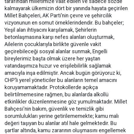
tarafından milletimize vaat edilen ve sadece sözde
kalmayarak ülkemizin dört bir yanında hayata geçirilen
Millet Bahçeleri, AK Parti’nin çevre ve şehircilik
vizyonunun en somut örneklerindendir. Bu bahçeler;
Yeşil alan ihtiyacını karşılamak, Şehirlerin
betonlaşmasına karşı nefes alanları oluşturmak,
Ailelerin çocuklarıyla birlikte güvenle vakit
geçirebileceği sosyal alanlar sunmak, Engelli
bireylerimiz başta olmak üzere her yaştan
vatandaşımıza huzur ve erişilebilirlik sağlamak
amacıyla inşa edilmiştir. Ancak bugün görüyoruz ki,
CHP’li yerel yöneticiler bu alanların temel amacını
koruyamamaktadır. Protokollerde açıkça
belirtilmemesine rağmen, bu alanlarda alkollü
etkinlikler düzenlenmesine göz yumulmaktadır. Millet
Bahçesi'nin bakım, güvenlik ve temizlik gibi
sorumlulukları yerine getirilememekte; kamu malı
değeri taşıyan bu alanlar atıl hale gelmektedir. Bu
şartlar altında, kamu zararının oluşmasını engellemek