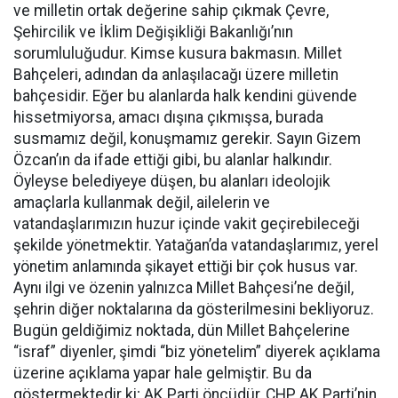
ve milletin ortak değerine sahip çıkmak Çevre,
Şehircilik ve İklim Değişikliği Bakanlığı’nın
sorumluluğudur. Kimse kusura bakmasın. Millet
Bahçeleri, adından da anlaşılacağı üzere milletin
bahçesidir. Eğer bu alanlarda halk kendini güvende
hissetmiyorsa, amacı dışına çıkmışsa, burada
susmamız değil, konuşmamız gerekir. Sayın Gizem
Özcan’ın da ifade ettiği gibi, bu alanlar halkındır.
Öyleyse belediyeye düşen, bu alanları ideolojik
amaçlarla kullanmak değil, ailelerin ve
vatandaşlarımızın huzur içinde vakit geçirebileceği
şekilde yönetmektir. Yatağan’da vatandaşlarımız, yerel
yönetim anlamında şikayet ettiği bir çok husus var.
Aynı ilgi ve özenin yalnızca Millet Bahçesi’ne değil,
şehrin diğer noktalarına da gösterilmesini bekliyoruz.
Bugün geldiğimiz noktada, dün Millet Bahçelerine
“israf” diyenler, şimdi “biz yönetelim” diyerek açıklama
üzerine açıklama yapar hale gelmiştir. Bu da
göstermektedir ki; AK Parti öncüdür, CHP, AK Parti’nin